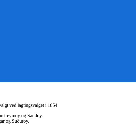
algt ved lagtingsvalget i 1854.
ðurstreymoy og Sandoy.
gar og Suðuroy.