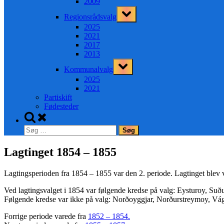
2009
Toggle
Regionsrådsvalg
sub-
menu
2025
2021
2017
2013
Toggle
Kommunalvalg
sub-
menu
2025
2021
Partiskift
Fødesteder
Toggle
search
Søg
form
efter:
Lagtinget 1854 – 1855
Lagtingsperioden fra 1854 – 1855 var den 2. periode. Lagtinget blev v
Ved lagtingsvalget i 1854 var følgende kredse på valg: Eysturoy, Su
Følgende kredse var ikke på valg: Norðoyggjar, Norðurstreymoy, Vá
Forrige periode varede fra
1852 – 1854.