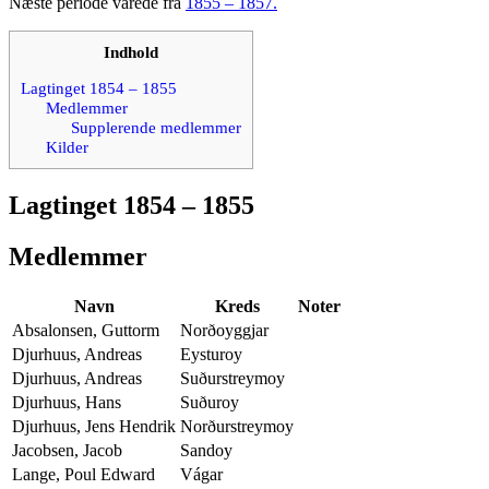
Næste periode varede fra
1855 – 1857.
Indhold
Lagtinget 1854 – 1855
Medlemmer
Supplerende medlemmer
Kilder
Lagtinget 1854 – 1855
Medlemmer
Navn
Kreds
Noter
Absalonsen, Guttorm
Norðoyggjar
Djurhuus, Andreas
Eysturoy
Djurhuus, Andreas
Suðurstreymoy
Djurhuus, Hans
Suðuroy
Djurhuus, Jens Hendrik
Norðurstreymoy
Jacobsen, Jacob
Sandoy
Lange, Poul Edward
Vágar