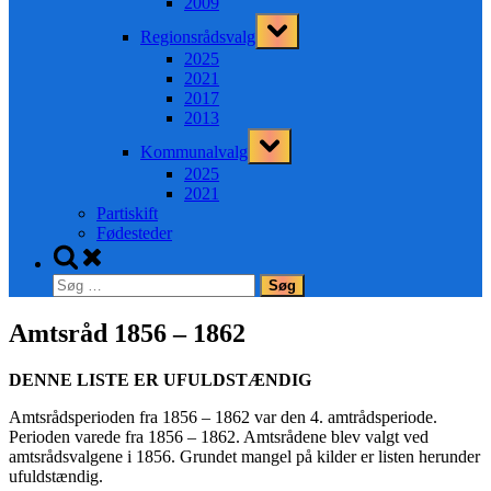
2009
Toggle
Regionsrådsvalg
sub-
menu
2025
2021
2017
2013
Toggle
Kommunalvalg
sub-
menu
2025
2021
Partiskift
Fødesteder
Toggle
search
Søg
form
efter:
Amtsråd 1856 – 1862
DENNE LISTE ER UFULDSTÆNDIG
Amtsrådsperioden fra 1856 – 1862 var den 4. amtrådsperiode.
Perioden varede fra 1856 – 1862. Amtsrådene blev valgt ved
amtsrådsvalgene i 1856. Grundet mangel på kilder er listen herunder
ufuldstændig.