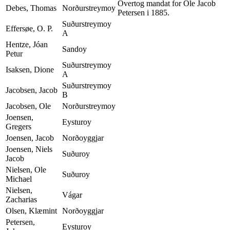
Overtog mandat for Ole Jacob
Debes, Thomas
Norðurstreymoy
Petersen i 1885.
Suðurstreymoy
Effersøe, O. P.
A
Hentze, Jóan
Sandoy
Petur
Suðurstreymoy
Isaksen, Dione
A
Suðurstreymoy
Jacobsen, Jacob
B
Jacobsen, Ole
Norðurstreymoy
Joensen,
Eysturoy
Gregers
Joensen, Jacob
Norðoyggjar
Joensen, Niels
Suðuroy
Jacob
Nielsen, Ole
Suðuroy
Michael
Nielsen,
Vágar
Zacharias
Olsen, Klæmint
Norðoyggjar
Petersen,
Eysturoy