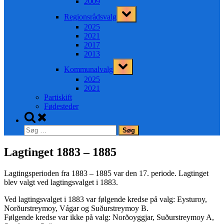
2009
Toggle
Regionsrådsvalg
sub-
menu
2025
2021
2017
2013
Toggle
Kommunalvalg
sub-
menu
2025
2021
Partiskift
Fødesteder
Toggle
search
Søg
form
efter:
Lagtinget 1883 – 1885
Lagtingsperioden fra 1883 – 1885 var den 17. periode. Lagtinget
blev valgt ved lagtingsvalget i 1883.
Ved lagtingsvalget i 1883 var følgende kredse på valg: Eysturoy,
Norðurstreymoy, Vágar og Suðurstreymoy B.
Følgende kredse var ikke på valg: Norðoyggjar, Suðurstreymoy A,