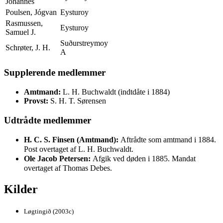
Johannes
Poulsen, Jógvan
Eysturoy
Rasmussen,
Eysturoy
Samuel J.
Suðurstreymoy
Schrøter, J. H.
A
Supplerende medlemmer
Amtmand:
L. H. Buchwaldt (indtdåte i 1884)
Provst:
S. H. T. Sørensen
Udtrådte medlemmer
H. C. S. Finsen (Amtmand):
Aftrådte som amtmand i 1884.
Post overtaget af L. H. Buchwaldt.
Ole Jacob Petersen:
Afgik ved døden i 1885. Mandat
overtaget af Thomas Debes.
Kilder
Løgtingið (2003c)