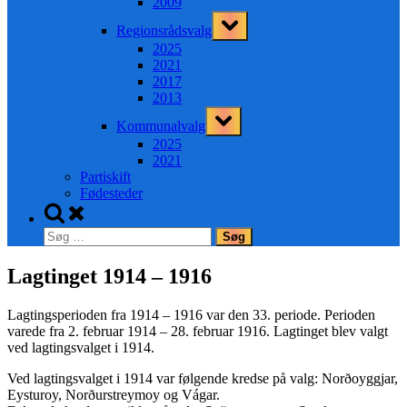
2009
Toggle
Regionsrådsvalg
sub-
menu
2025
2021
2017
2013
Toggle
Kommunalvalg
sub-
menu
2025
2021
Partiskift
Fødesteder
Toggle
search
Søg
form
efter:
Lagtinget 1914 – 1916
Lagtingsperioden fra 1914 – 1916 var den 33. periode. Perioden
varede fra 2. februar 1914 – 28. februar 1916. Lagtinget blev valgt
ved lagtingsvalget i 1914.
Ved lagtingsvalget i 1914 var følgende kredse på valg: Norðoyggjar,
Eysturoy, Norðurstreymoy og Vágar.