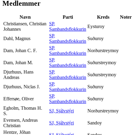
Medlemmer
Navn
Parti
Kreds
Noter
Christiansen, Christian
SP,
Eysturoy
Johannes
Sambandsflokkurin
SP,
Dahl, Magnus
Suðuroy
Sambandsflokkurin
SP,
Dam, Johan C. F.
Norðurstreymoy
Sambandsflokkurin
SP,
Dam, Johan M.
Suðurstreymoy
Sambandsflokkurin
Djurhuus, Hans
SP,
Suðurstreymoy
Andreas
Sambandsflokkurin
SP,
Djurhuus, Niclas J.
Suðuroy
Sambandsflokkurin
SP,
Effersøe, Oliver
Suðuroy
Sambandsflokkurin
Egholm, Thomas H.
SJ, Sjálvstýri
Norðurstreymoy
S.
Evensen, Andreas
SJ, Sjálvstýri
Sandoy
Christian
Hentze, Jóhan
SJ, Sjálvstýri
Sandoy