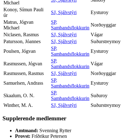
Michael
Konoy, Símun Pauli
SJ, Sjálvstýri
Eysturoy
úr
Matras, Jógvan
SP,
Norðoyggjar
Michael
Sambandsflokkurin
Niclasen, Rasmus
SJ, Sjálvstýri
Vágar
Patursson, Jóannes
SJ, Sjálvstýri
Suðurstreymoy
SP,
Poulsen, Jógvan
Eysturoy
Sambandsflokkurin
SP,
Rasmussen, Jógvan
Vágar
Sambandsflokkurin
Rasmussen, Rasmus
SJ, Sjálvstýri
Norðoyggjar
SP,
Samuelsen, Andrass
Eysturoy
Sambandsflokkurin
SP,
Skaalum, O. N.
Suðuroy
Sambandsflokkurin
Winther, M. A.
SJ, Sjálvstýri
Suðurstreymoy
Supplerende medlemmer
Amtmand:
Svenning Rytter
Provst:
Fríðrikur Petersen