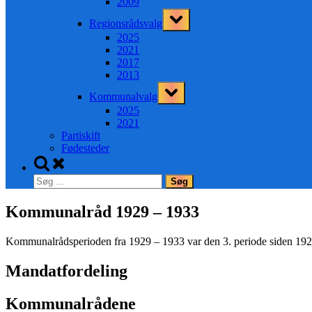
2009
Toggle
Regionsrådsvalg
sub-
menu
2025
2021
2017
2013
Toggle
Kommunalvalg
sub-
menu
2025
2021
Partiskift
Fødesteder
Toggle
search
Søg
form
efter:
Kommunalråd 1929 – 1933
Kommunalrådsperioden fra 1929 – 1933 var den 3. periode siden 192
Mandatfordeling
Kommunalrådene