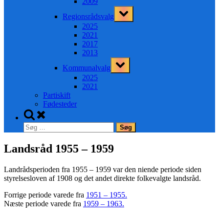
2009
Toggle
Regionsrådsvalg
sub-
menu
2025
2021
2017
2013
Toggle
Kommunalvalg
sub-
menu
2025
2021
Partiskift
Fødesteder
Toggle
search
Søg
form
efter:
Landsråd 1955 – 1959
Landrådsperioden fra 1955 – 1959 var den niende periode siden
styrelsesloven af 1908 og det andet direkte folkevalgte landsråd.
Forrige periode varede fra
1951 – 1955.
Næste periode varede fra
1959 – 1963.