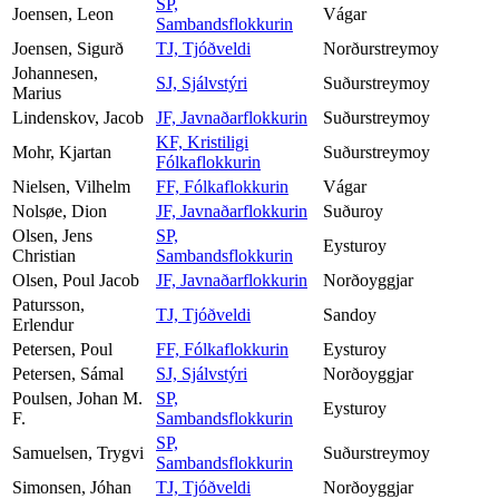
SP,
Joensen, Leon
Vágar
Sambandsflokkurin
Joensen, Sigurð
TJ, Tjóðveldi
Norðurstreymoy
Johannesen,
SJ, Sjálvstýri
Suðurstreymoy
Marius
Lindenskov, Jacob
JF, Javnaðarflokkurin
Suðurstreymoy
KF, Kristiligi
Mohr, Kjartan
Suðurstreymoy
Fólkaflokkurin
Nielsen, Vilhelm
FF, Fólkaflokkurin
Vágar
Nolsøe, Dion
JF, Javnaðarflokkurin
Suðuroy
Olsen, Jens
SP,
Eysturoy
Christian
Sambandsflokkurin
Olsen, Poul Jacob
JF, Javnaðarflokkurin
Norðoyggjar
Patursson,
TJ, Tjóðveldi
Sandoy
Erlendur
Petersen, Poul
FF, Fólkaflokkurin
Eysturoy
Petersen, Sámal
SJ, Sjálvstýri
Norðoyggjar
Poulsen, Johan M.
SP,
Eysturoy
F.
Sambandsflokkurin
SP,
Samuelsen, Trygvi
Suðurstreymoy
Sambandsflokkurin
Simonsen, Jóhan
TJ, Tjóðveldi
Norðoyggjar