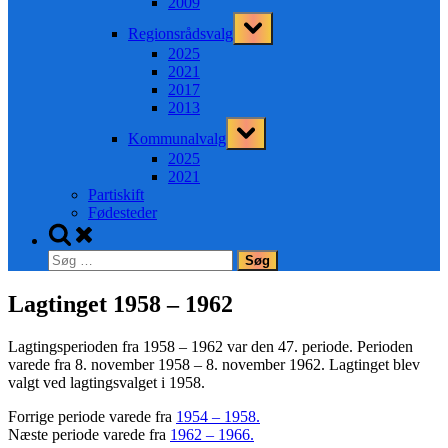
2009
Toggle
Regionsrådsvalg
sub-
menu
2025
2021
2017
2013
Toggle
Kommunalvalg
sub-
menu
2025
2021
Partiskift
Fødesteder
Toggle
search
Søg
form
efter:
Lagtinget 1958 – 1962
Lagtingsperioden fra 1958 – 1962 var den 47. periode. Perioden
varede fra 8. november 1958 – 8. november 1962. Lagtinget blev
valgt ved lagtingsvalget i 1958.
Forrige periode varede fra
1954 – 1958.
Næste periode varede fra
1962 – 1966.