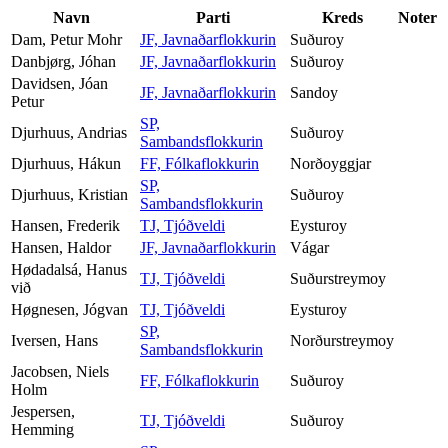
Navn
Parti
Kreds
Noter
Dam, Petur Mohr
JF, Javnaðarflokkurin
Suðuroy
Danbjørg, Jóhan
JF, Javnaðarflokkurin
Suðuroy
Davidsen, Jóan
JF, Javnaðarflokkurin
Sandoy
Petur
SP,
Djurhuus, Andrias
Suðuroy
Sambandsflokkurin
Djurhuus, Hákun
FF, Fólkaflokkurin
Norðoyggjar
SP,
Djurhuus, Kristian
Suðuroy
Sambandsflokkurin
Hansen, Frederik
TJ, Tjóðveldi
Eysturoy
Hansen, Haldor
JF, Javnaðarflokkurin
Vágar
Hødadalsá, Hanus
TJ, Tjóðveldi
Suðurstreymoy
við
Høgnesen, Jógvan
TJ, Tjóðveldi
Eysturoy
SP,
Iversen, Hans
Norðurstreymoy
Sambandsflokkurin
Jacobsen, Niels
FF, Fólkaflokkurin
Suðuroy
Holm
Jespersen,
TJ, Tjóðveldi
Suðuroy
Hemming