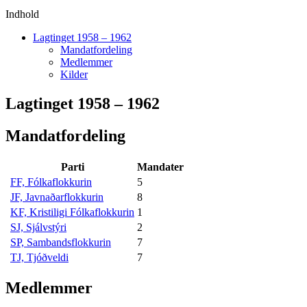
Indhold
Lagtinget 1958 – 1962
Mandatfordeling
Medlemmer
Kilder
Lagtinget 1958 – 1962
Mandatfordeling
Parti
Mandater
FF, Fólkaflokkurin
5
JF, Javnaðarflokkurin
8
KF, Kristiligi Fólkaflokkurin
1
SJ, Sjálvstýri
2
SP, Sambandsflokkurin
7
TJ, Tjóðveldi
7
Medlemmer