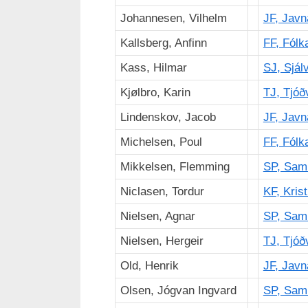
Johannesen, Vilhelm
JF, Javn
Kallsberg, Anfinn
FF, Fólk
Kass, Hilmar
SJ, Sjálv
Kjølbro, Karin
TJ, Tjóð
Lindenskov, Jacob
JF, Javn
Michelsen, Poul
FF, Fólk
Mikkelsen, Flemming
SP, Sam
Niclasen, Tordur
KF, Krist
Nielsen, Agnar
SP, Sam
Nielsen, Hergeir
TJ, Tjóð
Old, Henrik
JF, Javn
Olsen, Jógvan Ingvard
SP, Sam