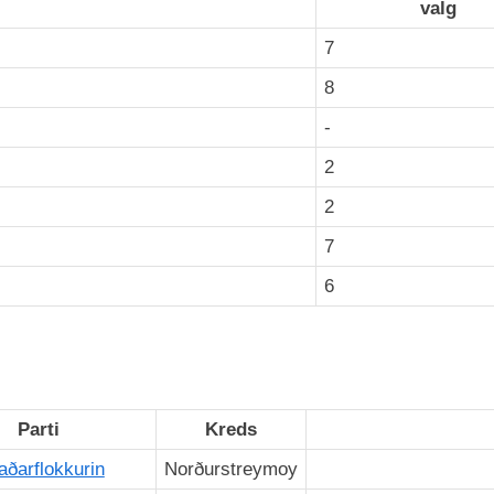
valg
7
8
-
2
2
7
6
Parti
Kreds
aðarflokkurin
Norðurstreymoy