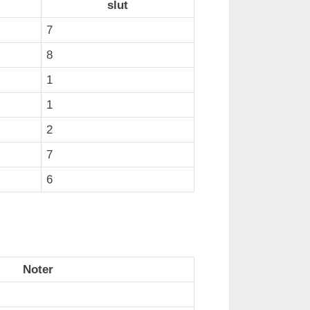
slut
7
8
1
1
2
7
6
Noter