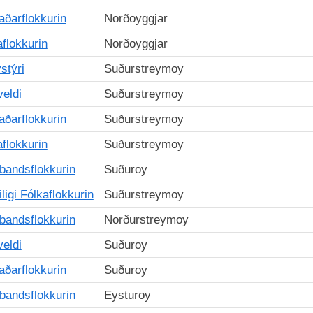
aðarflokkurin
Norðoyggjar
aflokkurin
Norðoyggjar
stýri
Suðurstreymoy
veldi
Suðurstreymoy
aðarflokkurin
Suðurstreymoy
aflokkurin
Suðurstreymoy
bandsflokkurin
Suðuroy
iligi Fólkaflokkurin
Suðurstreymoy
bandsflokkurin
Norðurstreymoy
veldi
Suðuroy
aðarflokkurin
Suðuroy
bandsflokkurin
Eysturoy