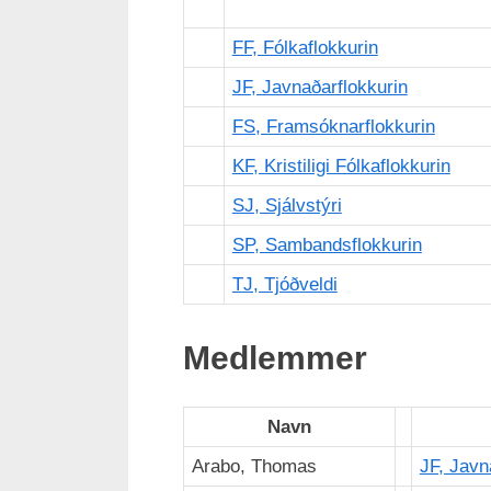
FF, Fólkaflokkurin
JF, Javnaðarflokkurin
FS, Framsóknarflokkurin
KF, Kristiligi Fólkaflokkurin
SJ, Sjálvstýri
SP, Sambandsflokkurin
TJ, Tjóðveldi
Medlemmer
Navn
Arabo, Thomas
JF, Javn