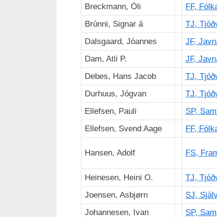
Breckmann, Óli
FF, Fólk
Brúnni, Signar á
TJ, Tjóð
Dalsgaard, Jóannes
JF, Javn
Dam, Atli P.
JF, Javn
Debes, Hans Jacob
TJ, Tjóð
Durhuus, Jógvan
TJ, Tjóð
Ellefsen, Pauli
SP, Sam
Ellefsen, Svend Aage
FF, Fólk
Hansen, Adolf
FS, Fram
Heinesen, Heini O.
TJ, Tjóð
Joensen, Asbjørn
SJ, Sjálv
Johannesen, Ivan
SP, Sam