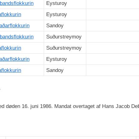
bandsflokkurin
Eysturoy
aflokkurin
Eysturoy
aðarflokkurin
Sandoy
bandsflokkurin
Suðurstreymoy
aflokkurin
Suðurstreymoy
aðarflokkurin
Eysturoy
aflokkurin
Sandoy
r
ed døden 16. juni 1986. Mandat overtaget af Hans Jacob De