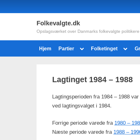
Skip
to
content
Folkevalgte.dk
Opslagsværket over Danmarks folkevalgte politikere
Toggle
Toggle
Hjem
Partier
Folketinget
G
sub-
sub-
menu
menu
Lagtinget 1984 – 1988
Lagtingsperioden fra 1984 – 1988 var
ved lagtingsvalget i 1984.
Forrige periode varede fra
1980 – 198
Næste periode varede fra
1988 – 199