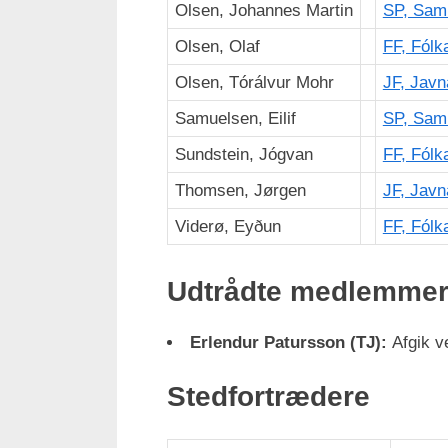
Olsen, Johannes Martin
SP, Sam
Olsen, Olaf
FF, Fólk
Olsen, Tórálvur Mohr
JF, Javn
Samuelsen, Eilif
SP, Sam
Sundstein, Jógvan
FF, Fólk
Thomsen, Jørgen
JF, Javn
Viderø, Eyðun
FF, Fólk
Udtrådte medlemme
Erlendur Patursson (TJ):
Afgik v
Stedfortrædere