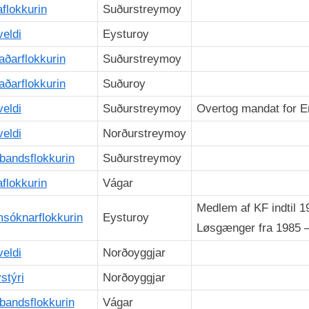
aflokkurin
Suðurstreymoy
veldi
Eysturoy
aðarflokkurin
Suðurstreymoy
aðarflokkurin
Suðuroy
veldi
Suðurstreymoy
Overtog mandat for Er
veldi
Norðurstreymoy
bandsflokkurin
Suðurstreymoy
aflokkurin
Vágar
Medlem af KF indtil 1
sóknarflokkurin
Eysturoy
Løsgænger fra 1985 
veldi
Norðoyggjar
stýri
Norðoyggjar
bandsflokkurin
Vágar