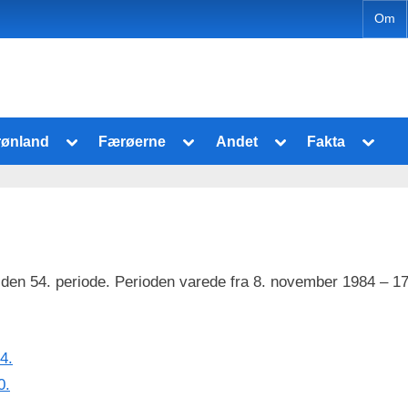
Om
Toggle
Toggle
Toggle
Toggl
rønland
Færøerne
Andet
Fakta
sub-
sub-
sub-
sub-
Toggle
Toggle
menu
menu
menu
menu
sub-
sub-
menu
menu
 den 54. periode. Perioden varede fra 8. november 1984 – 17
Toggle
Toggle
sub-
sub-
menu
menu
4.
0.