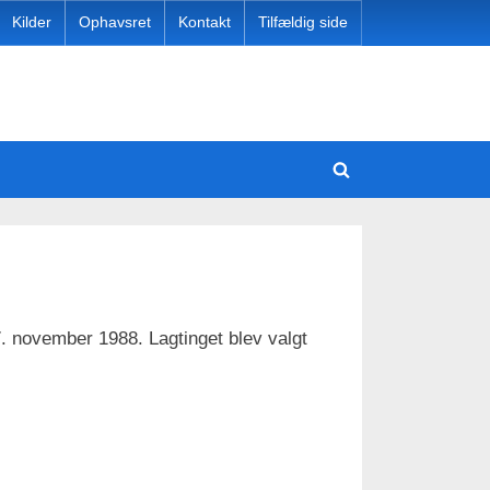
Kilder
Ophavsret
Kontakt
Tilfældig side
e
Toggle
Toggle
sub-
search
menu
Toggle
form
sub-
menu
Toggle
Toggle
sub-
sub-
Toggle
menu
menu
sub-
. november 1988. Lagtinget blev valgt
Toggle
menu
sub-
Toggle
menu
sub-
Toggle
menu
sub-
menu
Toggle
sub-