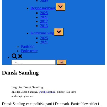
2009
Toggle
Regionsrådsvalg
sub-
menu
2025
2021
2017
2013
Toggle
Kommunalvalg
sub-
menu
2025
2021
Partiskift
Fødesteder
Toggle
search
Søg
form
efter:
Dansk Samling
Logo for Dansk Samling.
Billede: Dansk Samling,
Dansk Samling.
Billedet kan være
underlagt ophavsret.
Dansk Samling er et politisk parti i Danmark. Partiet blev stiftet i