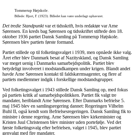
Tommerup Højskole.
Billede: Hjort, F. (1923). Billedet kan være underlagt ophavsret.
Det tredie Standpunkt
var et tidsskrift, hvis redaktør var Arne
Sørensen. En kreds bag Sørensen og tidsskriftet stiftede den 18.
oktober 1936 partiet Dansk Samling på Tommerup Højskole.
Sørensen blev partiets første formand.
Partiet stillede op til folketingsvalget i 1939, men opnåede ikke valg.
Året efter blev Danmark besat af Nazityskland, og Dansk Samling
var meget uenig i Danmarks samarbejdspolitik. Partiet blev
betydeligt involveret i modstandkampen under krigen. Blandt andet
havde Arne Sørensen kontakt til faldskærmsagenter, og flere af
partiets medlemmer indgik i forskellige modstandsgrupper.
Ved folketingsvalget i 1943 stillede Dansk Samling op, med fokus
på partiets kritik af samarbejdspolitikken. Partiet fik valgt tre
mandater, heriblandt Arne Sørensen. Efter Danmarks befrielse 5.
maj 1945 blev en samlingsregering dannet: Regeringen Vilhelm
Buhl II, også kendt som Befrielsesregeringen. Dansk Samling fik to
ministre i denne regering. Arne Sørensen blev kirkeminister og
Kristen Juul Christensen blev minister uden portefølje. Ved det
første folketingsvalg efter befrielsen, valget i 1945, blev partiet
genvalgt med fire mandater.