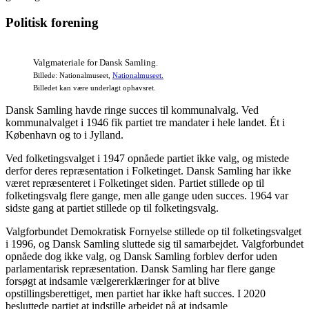
Politisk forening
Valgmateriale for Dansk Samling.
Billede: Nationalmuseet,
Nationalmuseet.
Billedet kan være underlagt ophavsret.
Dansk Samling havde ringe succes til kommunalvalg. Ved
kommunalvalget i 1946 fik partiet tre mandater i hele landet. Ét i
København og to i Jylland.
Ved folketingsvalget i 1947 opnåede partiet ikke valg, og mistede
derfor deres repræsentation i Folketinget. Dansk Samling har ikke
været repræsenteret i Folketinget siden. Partiet stillede op til
folketingsvalg flere gange, men alle gange uden succes. 1964 var
sidste gang at partiet stillede op til folketingsvalg.
Valgforbundet Demokratisk Fornyelse stillede op til folketingsvalget
i 1996, og Dansk Samling sluttede sig til samarbejdet. Valgforbundet
opnåede dog ikke valg, og Dansk Samling forblev derfor uden
parlamentarisk repræsentation. Dansk Samling har flere gange
forsøgt at indsamle vælgererklæringer for at blive
opstillingsberettiget, men partiet har ikke haft succes. I 2020
besluttede partiet at indstille arbejdet på at indsamle