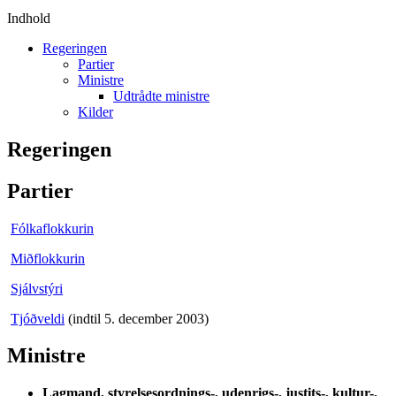
Indhold
Regeringen
Partier
Ministre
Udtrådte ministre
Kilder
Regeringen
Partier
Fólkaflokkurin
Miðflokkurin
Sjálvstýri
Tjóðveldi
(indtil 5. december 2003)
Ministre
Lagmand, styrelsesordnings-, udenrigs-, justits-, kultur-,