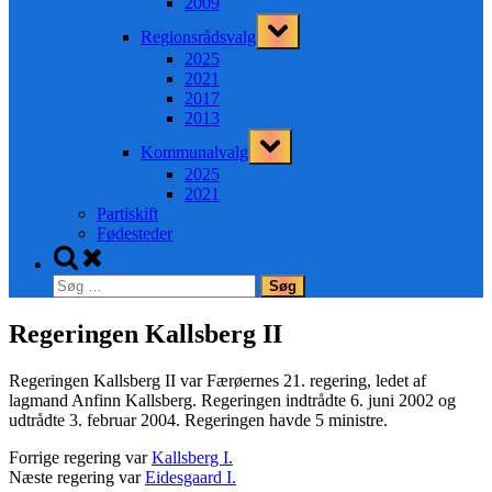
2009
Toggle
Regionsrådsvalg
sub-
menu
2025
2021
2017
2013
Toggle
Kommunalvalg
sub-
menu
2025
2021
Partiskift
Fødesteder
Toggle
search
Søg
form
efter:
Regeringen Kallsberg II
Regeringen Kallsberg II var Færøernes 21. regering, ledet af
lagmand Anfinn Kallsberg. Regeringen indtrådte 6. juni 2002 og
udtrådte 3. februar 2004. Regeringen havde 5 ministre.
Forrige regering var
Kallsberg I.
Næste regering var
Eidesgaard I.