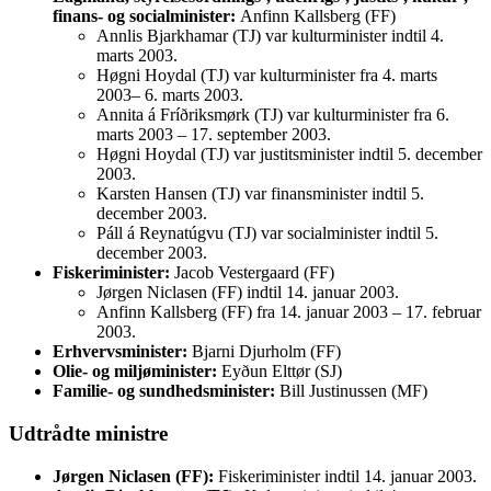
finans- og socialminister:
Anfinn Kallsberg (FF)
Annlis Bjarkhamar (TJ) var kulturminister indtil 4.
marts 2003.
Høgni Hoydal (TJ) var kulturminister fra 4. marts
2003– 6. marts 2003.
Annita á Fríðriksmørk (TJ) var kulturminister fra 6.
marts 2003 – 17. september 2003.
Høgni Hoydal (TJ) var justitsminister indtil 5. december
2003.
Karsten Hansen (TJ) var finansminister indtil 5.
december 2003.
Páll á Reynatúgvu (TJ) var socialminister indtil 5.
december 2003.
Fiskeriminister:
Jacob Vestergaard (FF)
Jørgen Niclasen (FF) indtil 14. januar 2003.
Anfinn Kallsberg (FF) fra 14. januar 2003 – 17. februar
2003.
Erhvervsminister:
Bjarni Djurholm (FF)
Olie- og miljøminister:
Eyðun Elttør (SJ)
Familie- og sundhedsminister:
Bill Justinussen (MF)
Udtrådte ministre
Jørgen Niclasen (FF):
Fiskeriminister indtil 14. januar 2003.