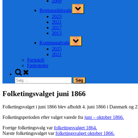
2009
Toggle
Regionsrådsvalg
sub-
menu
2025
2021
2017
2013
Toggle
Kommunalvalg
sub-
menu
2025
2021
Partiskift
Fødesteder
Toggle
search
Søg
form
efter:
Folketingsvalget juni 1866
Folketingsvalget i juni 1866 blev afholdt
4. juni 1866
i Danmark og
2
Folketingsperioden efter valget varede fra
juni – oktober 1866.
Forrige folketingsvalg var
folketingsvalget 1864.
Næste folketingsvalget var
folketingsvalget oktober 1866.