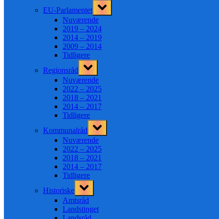
Toggle
EU-Parlamentet
sub-
menu
Nuværende
2019 – 2024
2014 – 2019
2009 – 2014
Tidligere
Toggle
Regionsråd
sub-
menu
Nuværende
2022 – 2025
2018 – 2021
2014 – 2017
Tidligere
Toggle
Kommunalråd
sub-
menu
Nuværende
2022 – 2025
2018 – 2021
2014 – 2017
Tidligere
Toggle
Historiske
sub-
menu
Amtsråd
Landstinget
Landsråd