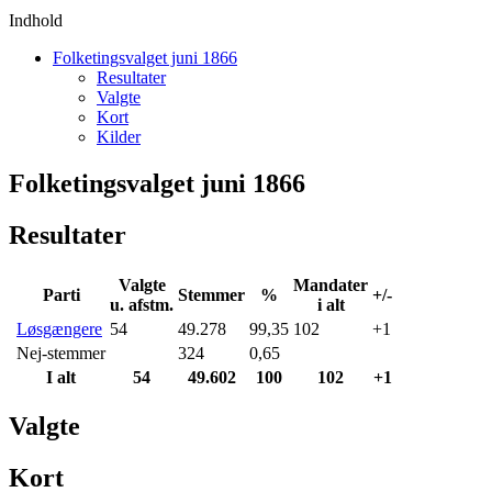
Indhold
Folketingsvalget juni 1866
Resultater
Valgte
Kort
Kilder
Folketingsvalget juni 1866
Resultater
Valgte
Mandater
Parti
Stemmer
%
+/-
u. afstm.
i alt
Løsgængere
54
49.278
99,35
102
+1
Nej-stemmer
324
0,65
I alt
54
49.602
100
102
+1
Valgte
Kort