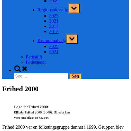
2009
Toggle
Regionsrådsvalg
sub-
menu
2025
2021
2017
2013
Toggle
Kommunalvalg
sub-
menu
2025
2021
Partiskift
Fødesteder
Toggle
search
Søg
form
efter:
Frihed 2000
Logo for Frihed 2000.
Billede: Frihed 2000 (2000). Billedet kan
være underlagt ophavsret.
Frihed 2000 var en folketingsgruppe dannet i 1999. Gruppen blev