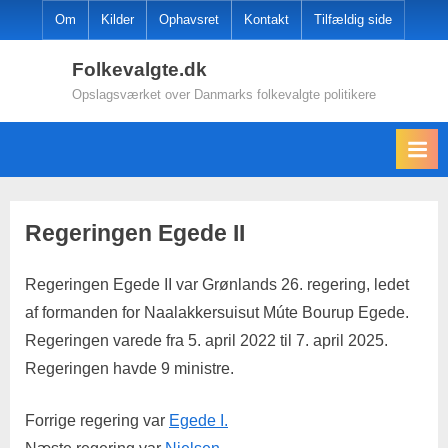
Skip
Om
Kilder
Ophavsret
Kontakt
Tilfældig side
to
Folkevalgte.dk
content
Opslagsværket over Danmarks folkevalgte politikere
Regeringen Egede II
Regeringen Egede II var Grønlands 26. regering, ledet
af formanden for Naalakkersuisut Múte Bourup Egede.
Regeringen varede fra 5. april 2022 til 7. april 2025.
Regeringen havde 9 ministre.
Forrige regering var
Egede I.