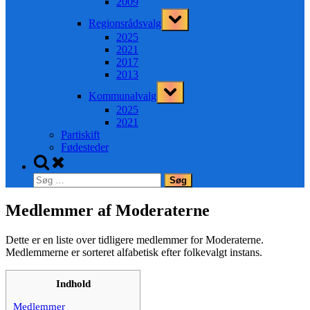
2009
Toggle
Regionsrådsvalg
sub-
menu
2025
2021
2017
2013
Toggle
Kommunalvalg
sub-
menu
2025
2021
Partiskift
Fødesteder
Toggle
search
Søg
form
efter:
Medlemmer af Moderaterne
Dette er en liste over tidligere medlemmer for Moderaterne.
Medlemmerne er sorteret alfabetisk efter folkevalgt instans.
Indhold
Medlemmer