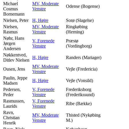
Michael
MV, Moderate
Odense (Bogense)
Cosmus
Venstre
Bornemann
Nielsen, Peter
H, Højre
Sorø (Slagelse)
Nielsen,
MV, Moderate
Ringkøbing
Rasmus
Venstre
(Herning)
Nøhr, Hans
V, Forenede
Præstø
Jørgen
Venstre
(Vordingborg)
Andersen
Nøkkentved,
H, Højre
Randers (Mariager)
Ditlev Nielsen
MV, Moderate
Ousen, Jens
Vejle (Fredericia)
Venstre
Paulin, Jeppe
H, Højre
Vejle (Vonsild)
Madsen
Pedersen,
V, Forenede
Frederiksborg
Peder
Venstre
(Frederikssund)
Rasmussen,
V, Forenede
Ribe (Bække)
Laurids
Venstre
Ravn,
MV, Moderate
Thisted (Nykøbing
Christian
Venstre
M.)
Henrik