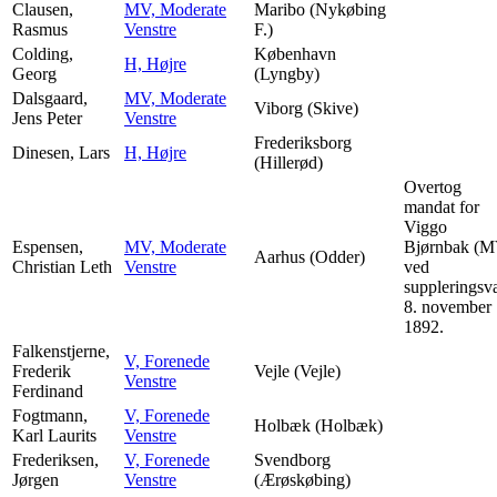
Clausen,
MV, Moderate
Maribo (Nykøbing
Rasmus
Venstre
F.)
Colding,
København
H, Højre
Georg
(Lyngby)
Dalsgaard,
MV, Moderate
Viborg (Skive)
Jens Peter
Venstre
Frederiksborg
Dinesen, Lars
H, Højre
(Hillerød)
Overtog
mandat for
Viggo
Espensen,
MV, Moderate
Bjørnbak (M
Aarhus (Odder)
Christian Leth
Venstre
ved
suppleringsv
8. november
1892.
Falkenstjerne,
V, Forenede
Frederik
Vejle (Vejle)
Venstre
Ferdinand
Fogtmann,
V, Forenede
Holbæk (Holbæk)
Karl Laurits
Venstre
Frederiksen,
V, Forenede
Svendborg
Jørgen
Venstre
(Ærøskøbing)