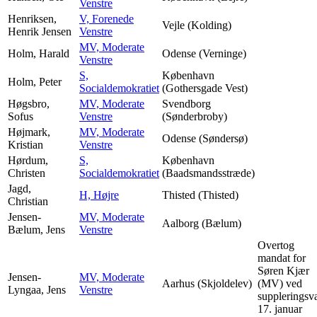
Venstre
Henriksen,
V, Forenede
Vejle (Kolding)
Henrik Jensen
Venstre
MV, Moderate
Holm, Harald
Odense (Verninge)
Venstre
S,
København
Holm, Peter
Socialdemokratiet
(Gothersgade Vest)
Høgsbro,
MV, Moderate
Svendborg
Sofus
Venstre
(Sønderbroby)
Højmark,
MV, Moderate
Odense (Søndersø)
Kristian
Venstre
Hørdum,
S,
København
Christen
Socialdemokratiet
(Baadsmandsstræde)
Jagd,
H, Højre
Thisted (Thisted)
Christian
Jensen-
MV, Moderate
Aalborg (Bælum)
Bælum, Jens
Venstre
Overtog
mandat for
Søren Kjær
Jensen-
MV, Moderate
Aarhus (Skjoldelev)
(MV) ved
Lyngaa, Jens
Venstre
suppleringsv
17. januar