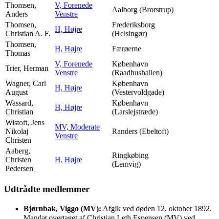
Thomsen,
V, Forenede
Aalborg (Brorstrup)
Anders
Venstre
Thomsen,
Frederiksborg
H, Højre
Christian A. F.
(Helsingør)
Thomsen,
H, Højre
Færøerne
Thomas
V, Forenede
København
Trier, Herman
Venstre
(Raadhushallen)
Wagner, Carl
København
H, Højre
August
(Vestervoldgade)
Wassard,
København
H, Højre
Christian
(Larslejstræde)
Wistoft, Jens
MV, Moderate
Nikolaj
Randers (Ebeltoft)
Venstre
Christen
Aaberg,
Ringkøbing
Christen
H, Højre
(Lemvig)
Pedersen
Udtrådte medlemmer
Bjørnbak, Viggo (MV):
Afgik ved døden 12. oktober 1892.
Mandat overtaget af Christian Leth Espensen (MV) ved