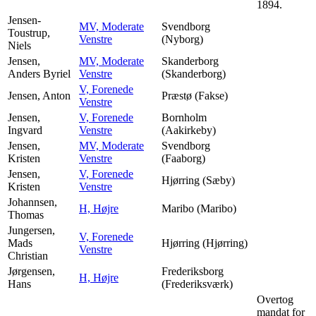
1894.
Jensen-
MV, Moderate
Svendborg
Toustrup,
Venstre
(Nyborg)
Niels
Jensen,
MV, Moderate
Skanderborg
Anders Byriel
Venstre
(Skanderborg)
V, Forenede
Jensen, Anton
Præstø (Fakse)
Venstre
Jensen,
V, Forenede
Bornholm
Ingvard
Venstre
(Aakirkeby)
Jensen,
MV, Moderate
Svendborg
Kristen
Venstre
(Faaborg)
Jensen,
V, Forenede
Hjørring (Sæby)
Kristen
Venstre
Johannsen,
H, Højre
Maribo (Maribo)
Thomas
Jungersen,
V, Forenede
Mads
Hjørring (Hjørring)
Venstre
Christian
Jørgensen,
Frederiksborg
H, Højre
Hans
(Frederiksværk)
Overtog
mandat for