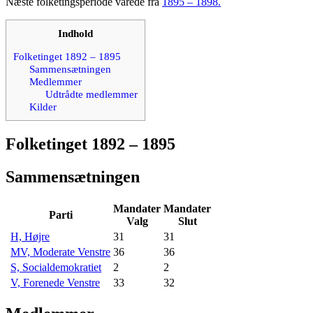
Næste folketingsperiode varede fra
1895 – 1898.
Indhold
Folketinget 1892 – 1895
Sammensætningen
Medlemmer
Udtrådte medlemmer
Kilder
Folketinget 1892 – 1895
Sammensætningen
Mandater
Mandater
Parti
Valg
Slut
H, Højre
31
31
MV, Moderate Venstre
36
36
S, Socialdemokratiet
2
2
V, Forenede Venstre
33
32