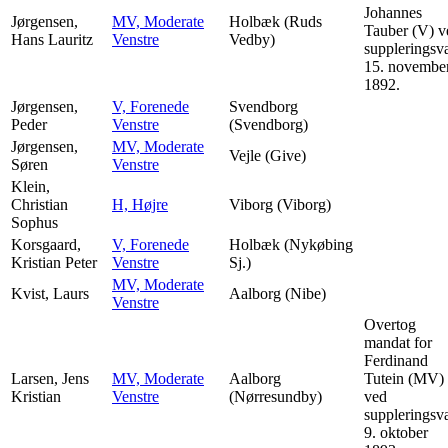
Johannes
Jørgensen,
MV, Moderate
Holbæk (Ruds
Tauber (V) v
Hans Lauritz
Venstre
Vedby)
suppleringsv
15. novembe
1892.
Jørgensen,
V, Forenede
Svendborg
Peder
Venstre
(Svendborg)
Jørgensen,
MV, Moderate
Vejle (Give)
Søren
Venstre
Klein,
Christian
H, Højre
Viborg (Viborg)
Sophus
Korsgaard,
V, Forenede
Holbæk (Nykøbing
Kristian Peter
Venstre
Sj.)
MV, Moderate
Kvist, Laurs
Aalborg (Nibe)
Venstre
Overtog
mandat for
Ferdinand
Larsen, Jens
MV, Moderate
Aalborg
Tutein (MV)
Kristian
Venstre
(Nørresundby)
ved
suppleringsv
9. oktober