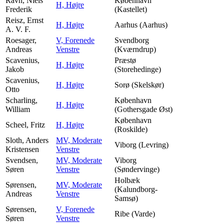
Ravn, Niels
København
H, Højre
Frederik
(Kastellet)
Reisz, Ernst
H, Højre
Aarhus (Aarhus)
A. V. F.
Roesager,
V, Forenede
Svendborg
Andreas
Venstre
(Kværndrup)
Scavenius,
Præstø
H, Højre
Jakob
(Storehedinge)
Scavenius,
H, Højre
Sorø (Skelskør)
Otto
Scharling,
København
H, Højre
William
(Gothersgade Øst)
København
Scheel, Fritz
H, Højre
(Roskilde)
Sloth, Anders
MV, Moderate
Viborg (Levring)
Kristensen
Venstre
Svendsen,
MV, Moderate
Viborg
Søren
Venstre
(Søndervinge)
Holbæk
Sørensen,
MV, Moderate
(Kalundborg-
Andreas
Venstre
Samsø)
Sørensen,
V, Forenede
Ribe (Varde)
Søren
Venstre