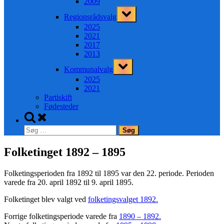
2009
Toggle
Regionsrådsvalg
sub-
menu
2025
2021
2017
2013
Toggle
Kommunalvalg
sub-
menu
2025
2021
Partiskift
Fødesteder
Toggle
search
Søg
form
efter:
Folketinget 1892 – 1895
Folketingsperioden fra 1892 til 1895 var den 22. periode. Perioden
varede fra 20. april 1892 til 9. april 1895.
Folketinget blev valgt ved
folketingsvalget 1892.
Forrige folketingsperiode varede fra
1890 – 1892.