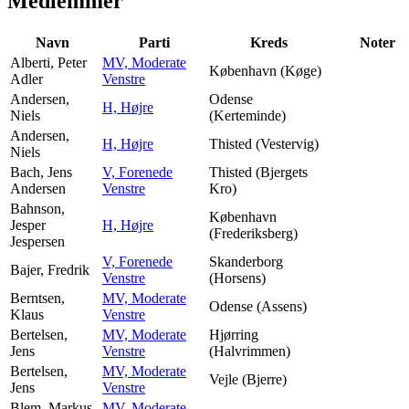
Medlemmer
Navn
Parti
Kreds
Noter
Alberti, Peter
MV, Moderate
København (Køge)
Adler
Venstre
Andersen,
Odense
H, Højre
Niels
(Kerteminde)
Andersen,
H, Højre
Thisted (Vestervig)
Niels
Bach, Jens
V, Forenede
Thisted (Bjergets
Andersen
Venstre
Kro)
Bahnson,
København
Jesper
H, Højre
(Frederiksberg)
Jespersen
V, Forenede
Skanderborg
Bajer, Fredrik
Venstre
(Horsens)
Berntsen,
MV, Moderate
Odense (Assens)
Klaus
Venstre
Bertelsen,
MV, Moderate
Hjørring
Jens
Venstre
(Halvrimmen)
Bertelsen,
MV, Moderate
Vejle (Bjerre)
Jens
Venstre
Blem, Markus
MV, Moderate