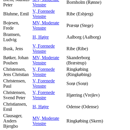
Bornholm (Rønne)
Peter
Venstre
V, Forenede
Bluhme, Emil
Ribe (Esbjerg)
Venstre
Bojesen,
MV, Moderate
Præstø (Stege)
Frede
Venstre
Bramsen,
H, Højre
Aalborg (Aalborg)
Ludvig
V, Forenede
Busk, Jens
Ribe (Ribe)
Venstre
Bøtker, Johan
MV, Moderate
Skanderborg
Poulsen
Venstre
(Bræstrup)
Christensen,
V, Forenede
Ringkøbing
Jens Christian
Venstre
(Ringkøbing)
Christensen,
V, Forenede
Sorø (Sorø)
Paul
Venstre
Christensen,
V, Forenede
Hjørring (Vrejlev)
Svend Peter
Venstre
Christiansen,
H, Højre
Odense (Odense)
Emil
Clausager,
MV, Moderate
Anders
Ringkøbing (Skern)
Venstre
Bjergbo