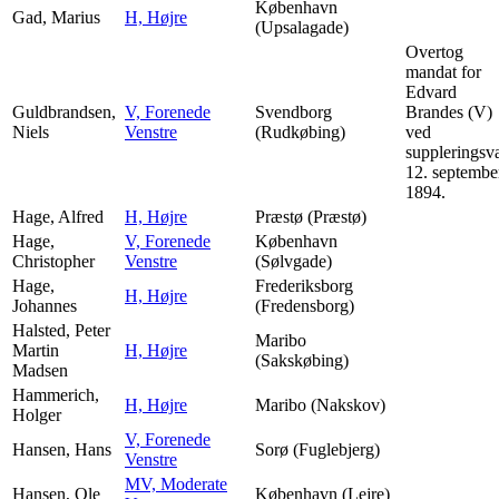
København
Gad, Marius
H, Højre
(Upsalagade)
Overtog
mandat for
Edvard
Guldbrandsen,
V, Forenede
Svendborg
Brandes (V)
Niels
Venstre
(Rudkøbing)
ved
suppleringsv
12. septembe
1894.
Hage, Alfred
H, Højre
Præstø (Præstø)
Hage,
V, Forenede
København
Christopher
Venstre
(Sølvgade)
Hage,
Frederiksborg
H, Højre
Johannes
(Fredensborg)
Halsted, Peter
Maribo
Martin
H, Højre
(Sakskøbing)
Madsen
Hammerich,
H, Højre
Maribo (Nakskov)
Holger
V, Forenede
Hansen, Hans
Sorø (Fuglebjerg)
Venstre
MV, Moderate
Hansen, Ole
København (Lejre)