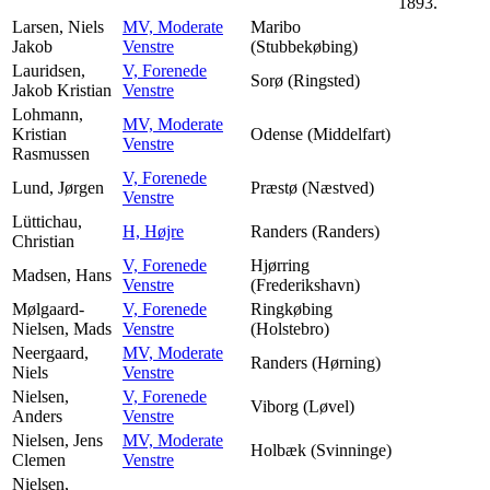
1893.
Larsen, Niels
MV, Moderate
Maribo
Jakob
Venstre
(Stubbekøbing)
Lauridsen,
V, Forenede
Sorø (Ringsted)
Jakob Kristian
Venstre
Lohmann,
MV, Moderate
Kristian
Odense (Middelfart)
Venstre
Rasmussen
V, Forenede
Lund, Jørgen
Præstø (Næstved)
Venstre
Lüttichau,
H, Højre
Randers (Randers)
Christian
V, Forenede
Hjørring
Madsen, Hans
Venstre
(Frederikshavn)
Mølgaard-
V, Forenede
Ringkøbing
Nielsen, Mads
Venstre
(Holstebro)
Neergaard,
MV, Moderate
Randers (Hørning)
Niels
Venstre
Nielsen,
V, Forenede
Viborg (Løvel)
Anders
Venstre
Nielsen, Jens
MV, Moderate
Holbæk (Svinninge)
Clemen
Venstre
Nielsen,