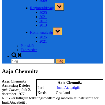
2009
Toggle
Regionsrådsvalg
sub-
menu
2025
2021
2017
2013
Toggle
Kommunalvalg
sub-
menu
2025
2021
Partiskift
Fødesteder
Toggle
search
Søg
form
efter:
Aaja Chemnitz
Aaja Chemnitz
Aaja Chemnitz
Arnatsiaq Driefer
Parti
Inuit Ataqatigiit
(née Larsen,
født 2.
Kreds
Grønland
december 1977 i
Nuuk) er tidligere folketingsmedlem og medlem af Inatsisartut for
Inuit Ataqatigiit .