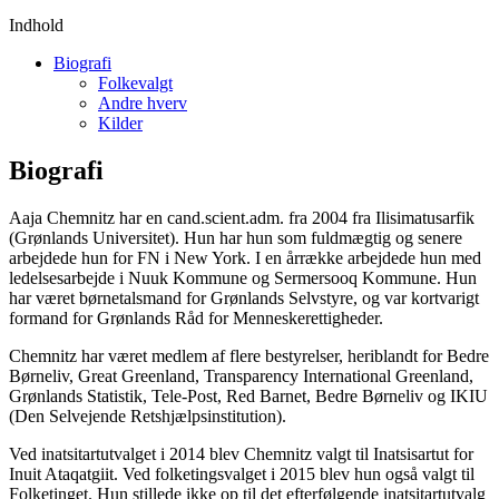
Indhold
Biografi
Folkevalgt
Andre hverv
Kilder
Biografi
Aaja Chemnitz har en cand.scient.adm. fra 2004 fra Ilisimatusarfik
(Grønlands Universitet). Hun har hun som fuldmægtig og senere
arbejdede hun for FN i New York. I en årrække arbejdede hun med
ledelsesarbejde i Nuuk Kommune og Sermersooq Kommune. Hun
har været børnetalsmand for Grønlands Selvstyre, og var kortvarigt
formand for Grønlands Råd for Menneskerettigheder.
Chemnitz har været medlem af flere bestyrelser, heriblandt for Bedre
Børneliv, Great Greenland, Transparency International Greenland,
Grønlands Statistik, Tele-Post, Red Barnet, Bedre Børneliv og IKIU
(Den Selvejende Retshjælpsinstitution).
Ved inatsitartutvalget i 2014 blev Chemnitz valgt til Inatsisartut for
Inuit Ataqatgiit. Ved folketingsvalget i 2015 blev hun også valgt til
Folketinget. Hun stillede ikke op til det efterfølgende inatsitartutvalg