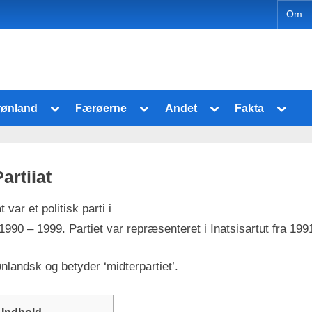
Om
Toggle
Toggle
Toggle
Toggl
rønland
Færøerne
Andet
Fakta
sub-
sub-
sub-
sub-
Toggle
Toggle
menu
menu
menu
menu
sub-
sub-
menu
menu
Partiiat
at var et politisk parti i
Toggle
Toggle
1990 – 1999. Partiet var repræsenteret i Inatsisartut fra 199
sub-
sub-
menu
menu
nlandsk og betyder ‘midterpartiet’.
Indhold