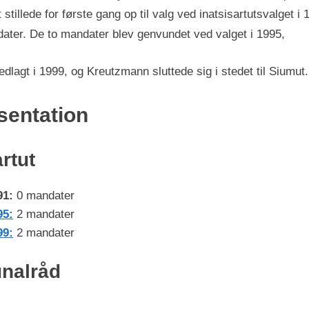
et stillede for første gang op til valg ved inatsisartutsvalget i
ater. De to mandater blev genvundet ved valget i 1995,
edlagt i 1999, og Kreutzmann sluttede sig i stedet til Siumut.
entation
artut
91:
0 mandater
95:
2 mandater
99:
2 mandater
nalråd