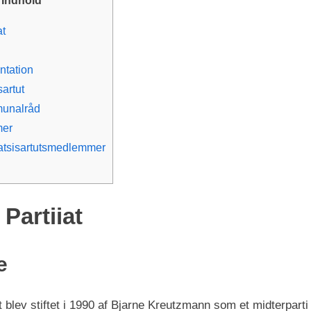
at
tation
sartut
unalråd
er
atsisartutsmedlemmer
 Partiiat
e
iat blev stiftet i 1990 af Bjarne Kreutzmann som et midterpar