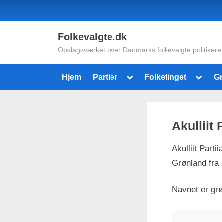
Skip
to
content
Folkevalgte.dk
Opslagsværket over Danmarks folkevalgte politikere
Toggle
Toggle
Hjem
Partier
Folketinget
G
sub-
sub-
menu
menu
Akulliit 
Akulliit Partii
Grønland fra 
Navnet er grø