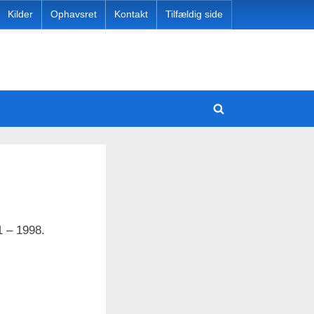
Kilder
Ophavsret
Kontakt
Tilfældig side
e
Toggle
Toggle
sub-
search
menu
Toggle
form
sub-
menu
Toggle
Toggle
sub-
sub-
Toggle
menu
menu
sub-
Toggle
menu
1 – 1998.
sub-
Toggle
menu
sub-
Toggle
menu
sub-
menu
Toggle
sub-