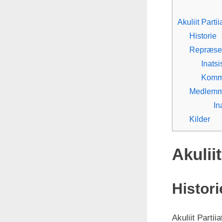
Akuliit Partii
Historie
Repræsen
Inatsi
Komm
Medlemm
In
Kilder
Akuliit
Histori
Akuliit Parti