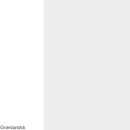
menu
Toggle
sub-
menu
Toggle
sub-
menu
ti Grønlandsk