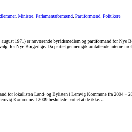
edlemmer
,
Ministre
,
Parlamentsformænd
,
Partiformænd
,
Politikere
august 1971) er nuværende byrådsmedlem og partiformand for Nye Borg
 for Nye Borgerlige. Da partiet gennemgik omfattende interne urolighe
and for lokallisten Land- og Bylisten i Lemvig Kommune fra 2004 – 2
 Lemvig Kommune. I 2009 besluttede partiet at de ikke…