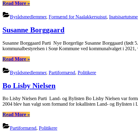
“Kim
Read More
»
Kielsen”
Byrådsmedlemmer
,
Formænd for Naalakkersuisut
,
Inatsisartutsm
Susanne Borggaard
Susanne Borggaard Parti Nye Borgerlige Susanne Borggaard (født 5. 
kommunalbestyrelsen i Sorø Kommune ved kommunalvalget i 2021, valgt
“Susanne
Read More
»
Borggaard”
Byrådsmedlemmer
,
Partiformænd
,
Politikere
Bo Lisby Nielsen
Bo Lisby Nielsen Parti Land- og Bylisten Bo Lisby Nielsen var form
2004 blev han valgt som formand for lokallisten Land- og Bylisten i
“Bo
Read More
»
Lisby
Nielsen”
Partiformænd
,
Politikere