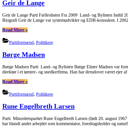
Geir de Lange
Geir de Lange Parti Fælleslisten Fra 2009 Land- og Bylisten Indtil 
Biografi Geir de Lange var systemudvikler og EDB-konsulent. I 2002
“Geir
Read More
»
de
Lange”
Partiformænd
,
Politikere
Børge Madsen
Børge Madsen Parti Land- og Bylisten Børge Elmer Madsen var forma
direktør i et tømrer- og snedkerfirma. Han har derudover været ejer a
“Børge
Read More
»
Madsen”
Partiformænd
,
Politikere
Rune Engelbreth Larsen
Parti Minoritetspartiet Rune Engelbreth Larsen (født 20. august 1967 
har blandt andet arbejdet som kommentator, foredragsholder og natur