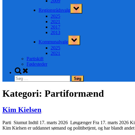
2009
Toggle
Regionsrådsvalg
sub-
menu
2025
2021
2017
2013
Toggle
Kommunalvalg
sub-
menu
2025
2021
Partiskift
Fødesteder
Toggle
search
Søg
form
efter:
Kategori:
Partiformænd
Kim Kielsen
Parti Siumut Indtil 17. marts 2026 Løsgænger Fra 17. marts 2026 Kim
Kim Kielsen er uddannet sømand og politibetjent, og har blandt andet