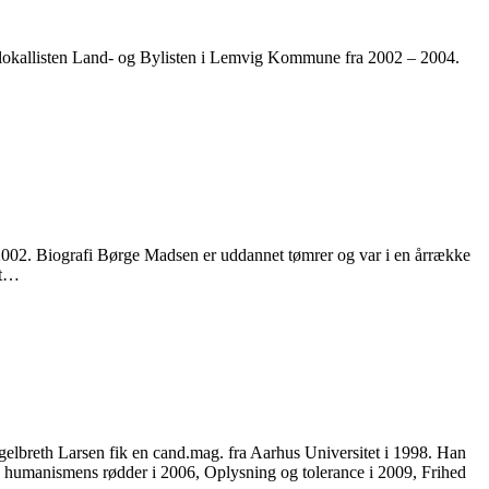
r lokallisten Land- og Bylisten i Lemvig Kommune fra 2002 – 2004.
002. Biografi Børge Madsen er uddannet tømrer og var i en årrække
et…
ngelbreth Larsen fik en cand.mag. fra Aarhus Universitet i 1998. Han
g humanismens rødder i 2006, Oplysning og tolerance i 2009, Frihed