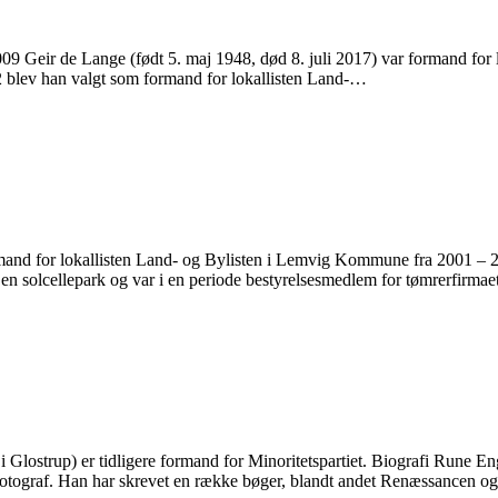
2009 Geir de Lange (født 5. maj 1948, død 8. juli 2017) var formand fo
 blev han valgt som formand for lokallisten Land-…
nd for lokallisten Land- og Bylisten i Lemvig Kommune fra 2001 – 2
f en solcellepark og var i en periode bestyrelsesmedlem for tømrerfirma
i Glostrup) er tidligere formand for Minoritetspartiet. Biografi Rune E
fotograf. Han har skrevet en række bøger, blandt andet Renæssancen o