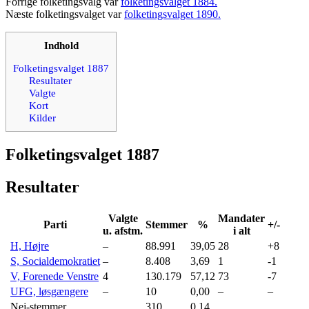
Forrige folketingsvalg var
folketingsvalget 1884.
Næste folketingsvalget var
folketingsvalget 1890.
Indhold
Folketingsvalget 1887
Resultater
Valgte
Kort
Kilder
Folketingsvalget 1887
Resultater
Valgte
Mandater
Parti
Stemmer
%
+/-
u. afstm.
i alt
H, Højre
–
88.991
39,05
28
+8
S, Socialdemokratiet
–
8.408
3,69
1
-1
V, Forenede Venstre
4
130.179
57,12
73
-7
UFG, løsgængere
–
10
0,00
–
–
Nej-stemmer
310
0,14