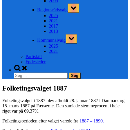
2009
Toggle
Regionsrådsvalg
sub-
menu
2025
2021
2017
2013
Toggle
Kommunalvalg
sub-
menu
2025
2021
Partiskift
Fødesteder
Toggle
search
Søg
form
efter:
Folketingsvalget 1887
Folketingsvalget i 1887 blev afholdt
28. januar 1887
i Danmark og
15. marts 1887
på Færøerne. Den samlede stemmeprocent i hele
riget var på 69,37%.
Folketingsperioden efter valget varede fra
1887 – 1890.