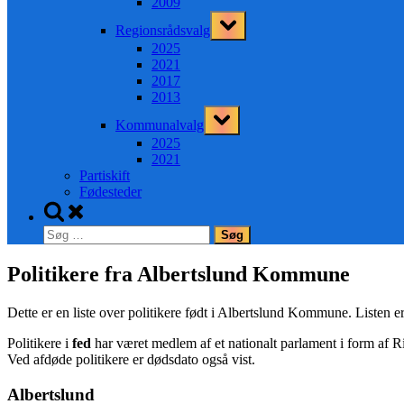
2009
Toggle
Regionsrådsvalg
sub-
menu
2025
2021
2017
2013
Toggle
Kommunalvalg
sub-
menu
2025
2021
Partiskift
Fødesteder
Toggle
search
Søg
form
efter:
Politikere fra Albertslund Kommune
Dette er en liste over politikere født i Albertslund Kommune. Listen er 
Politikere i
fed
har været medlem af et nationalt parlament i form af Ri
Ved afdøde politikere er dødsdato også vist.
Albertslund