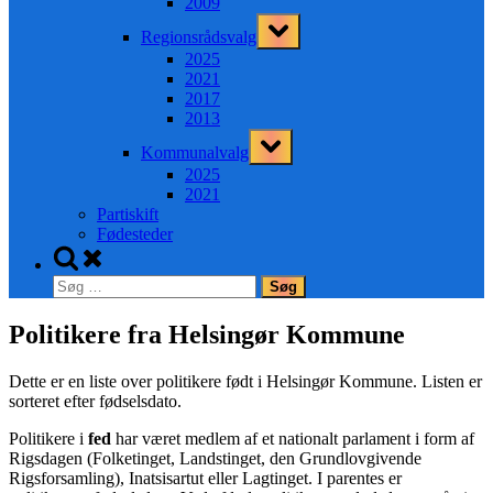
2009
Toggle
Regionsrådsvalg
sub-
menu
2025
2021
2017
2013
Toggle
Kommunalvalg
sub-
menu
2025
2021
Partiskift
Fødesteder
Toggle
search
Søg
form
efter:
Politikere fra Helsingør Kommune
Dette er en liste over politikere født i Helsingør Kommune. Listen er
sorteret efter fødselsdato.
Politikere i
fed
har været medlem af et nationalt parlament i form af
Rigsdagen (Folketinget, Landstinget, den Grundlovgivende
Rigsforsamling), Inatsisartut eller Lagtinget. I parentes er