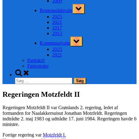
2009
Toggle
Regionsrådsvalg
sub-
menu
2025
2021
2017
2013
Toggle
Kommunalvalg
sub-
menu
2025
2021
Partiskift
Fødesteder
Toggle
search
Søg
form
efter:
Regeringen Motzfeldt II
Regeringen Motzfeldt II var Grønlands 2. regering, ledet af
formanden for Naalakkersuisut Jonathan Motzfeldt. Regeringen
indtrådte 2. maj 1983 og udtrådte 17. juni 1984. Regeringen havde 6
ministre.
Forrige regering var
Motzfeldt I.