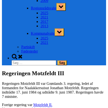
2009
Toggle
Regionsrådsvalg
sub-
menu
2025
2021
2017
2013
Toggle
Kommunalvalg
sub-
menu
2025
2021
Partiskift
Fødesteder
Toggle
search
Søg
form
efter:
Regeringen Motzfeldt III
Regeringen Motzfeldt III var Grønlands 3. regering, ledet af
formanden for Naalakkersuisut Jonathan Motzfeldt. Regeringen
indtrådte 17. juni 1984 og udtrådte 9. juni 1987. Regeringen havde
7 ministre.
Forrige regering var
Motzfeldt II.