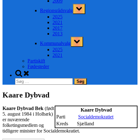
2009
Toggle
Regionsrådsvalg
sub-
menu
2025
2021
2017
2013
Toggle
Kommunalvalg
sub-
menu
2025
2021
Partiskift
Fødesteder
Toggle
search
Søg
form
efter:
Kaare Dybvad
Kaare Dybvad Bek
(født
Kaare Dybvad
5. august 1984 i Holbæk)
Parti
Socialdemokratiet
er nuværende
Kreds
Sjælland
folketingsmedlem og
tidligere minister for Socialdemokratiet.