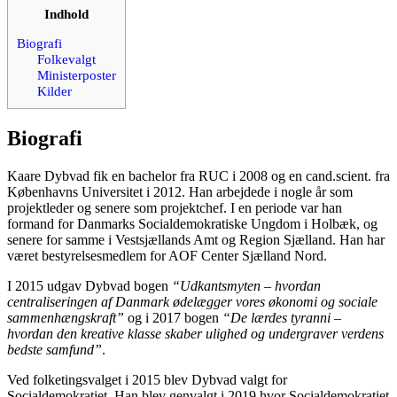
Indhold
Biografi
Folkevalgt
Ministerposter
Kilder
Biografi
Kaare Dybvad fik en bachelor fra RUC i 2008 og en cand.scient. fra
Københavns Universitet i 2012. Han arbejdede i nogle år som
projektleder og senere som projektchef. I en periode var han
formand for Danmarks Socialdemokratiske Ungdom i Holbæk, og
senere for samme i Vestsjællands Amt og Region Sjælland. Han har
været bestyrelsesmedlem for AOF Center Sjælland Nord.
I 2015 udgav Dybvad bogen
“Udkantsmyten – hvordan
centraliseringen af Danmark ødelægger vores økonomi og sociale
sammenhængskraft”
og i 2017 bogen
“De lærdes tyranni –
hvordan den kreative klasse skaber ulighed og undergraver verdens
bedste samfund”
.
Ved folketingsvalget i 2015 blev Dybvad valgt for
Socialdemokratiet. Han blev genvalgt i 2019 hvor Socialdemokratiet