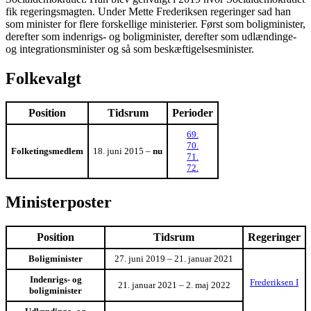
fik regeringsmagten. Under Mette Frederiksen regeringer sad han
som minister for flere forskellige ministerier. Først som boligminister,
derefter som indenrigs- og boligminister, derefter som udlændinge-
og integrationsminister og så som beskæftigelsesminister.
Folkevalgt
Position
Tidsrum
Perioder
69.
70.
Folketingsmedlem
18. juni 2015 –
nu
71.
72.
Ministerposter
Position
Tidsrum
Regeringer
Boligminister
27. juni 2019 – 21. januar 2021
Indenrigs- og
Frederiksen I
21. januar 2021 – 2. maj 2022
boligminister