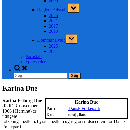
2009
Toggle
Regionsrådsvalg
sub-
menu
2025
2021
2017
2013
Toggle
Kommunalvalg
sub-
menu
2025
2021
Partiskift
Fødesteder
Toggle
search
Søg
form
efter:
Karina Due
Karina Friborg Due
Karina Due
(født 23. november
Parti
Dansk Folkeparti
1966 i Herning) er
Kreds
Vestjylland
tidligere
folketingsmedlem, byrådsmedlem og regionsrådsmedlem for Dansk
Folkeparti.