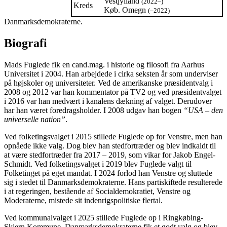
Vestjylland
(2022–)
Kreds
Køb. Omegn
(–2022)
Danmarksdemokraterne.
Biografi
Mads Fuglede fik en cand.mag. i historie og filosofi fra Aarhus
Universitet i 2004. Han arbejdede i cirka seksten år som underviser
på højskoler og universiteter. Ved de amerikanske præsidentvalg i
2008 og 2012 var han kommentator på TV2 og ved præsidentvalget
i 2016 var han medvært i kanalens dækning af valget. Derudover
har han været foredragsholder. I 2008 udgav han bogen
“USA – den
universelle nation”
.
Ved folketingsvalget i 2015 stillede Fuglede op for Venstre, men han
opnåede ikke valg. Dog blev han stedfortræder og blev indkaldt til
at være stedfortræder fra 2017 – 2019, som vikar for Jakob Engel-
Schmidt. Ved folketingsvalget i 2019 blev Fuglede valgt til
Folketinget på eget mandat. I 2024 forlod han Venstre og sluttede
sig i stedet til Danmarksdemokraterne. Hans partiskiftede resulterede
i at regeringen, bestående af Socialdemokratiet, Venstre og
Moderaterne, mistede sit indenrigspolitiske flertal.
Ved kommunalvalget i 2025 stillede Fuglede op i Ringkøbing-
Skjern Kommune. Danmarksdemokraterne fik et godt valg og blev