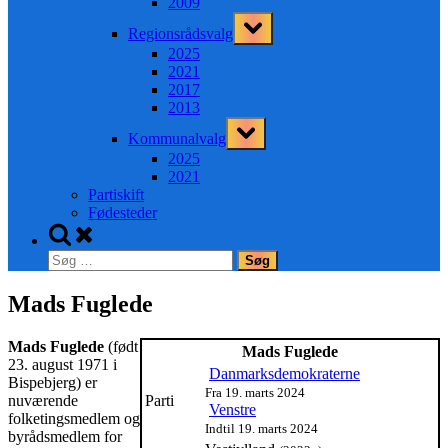
2009
Toggle
Regionsrådsvalg
sub-
menu
2025
2021
2017
2013
Toggle
Kommunalvalg
sub-
menu
2025
2021
Partiskift
Fødesteder
Toggle
search
Søg
form
efter:
Mads Fuglede
Mads Fuglede
(født
Mads Fuglede
23. august 1971 i
Danmarksdemokraterne
Bispebjerg) er
Fra 19. marts 2024
nuværende
Parti
Venstre
folketingsmedlem og
Indtil 19. marts 2024
byrådsmedlem for