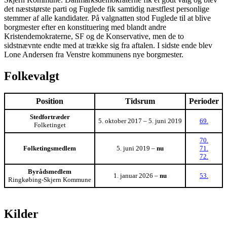
det næststørste parti og Fuglede fik samtidig næstflest personlige
stemmer af alle kandidater. På valgnatten stod Fuglede til at blive
borgmester efter en konstituering med blandt andre
Kristendemokraterne, SF og de Konservative, men de to
sidstnævnte endte med at trække sig fra aftalen. I sidste ende blev
Lone Andersen fra Venstre kommunens nye borgmester.
Folkevalgt
Position
Tidsrum
Perioder
Stedfortræder
5. oktober 2017 – 5. juni 2019
69.
Folketinget
70.
Folketingsmedlem
5. juni 2019 –
nu
71.
72.
Byrådsmedlem
1. januar 2026 –
nu
53.
Ringkøbing-Skjern Kommune
Kilder