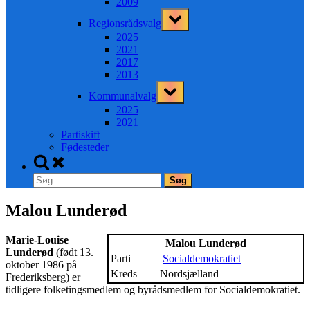
2009
Toggle
Regionsrådsvalg
sub-
menu
2025
2021
2017
2013
Toggle
Kommunalvalg
sub-
menu
2025
2021
Partiskift
Fødesteder
Toggle
search
Søg
form
efter:
Malou Lunderød
Marie-Louise
Malou Lunderød
Lunderød
(født 13.
Parti
Socialdemokratiet
oktober 1986 på
Kreds
Nordsjælland
Frederiksberg) er
tidligere folketingsmedlem og byrådsmedlem for Socialdemokratiet.