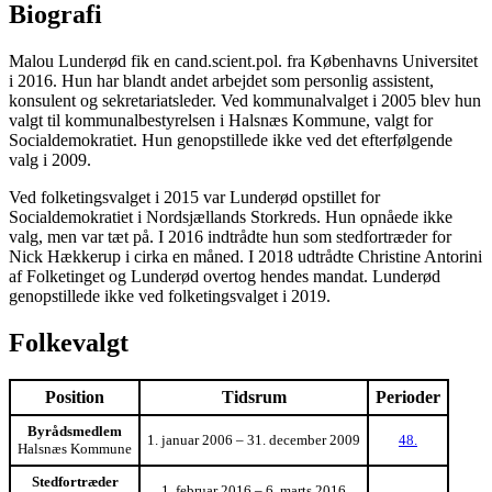
Biografi
Malou Lunderød fik en cand.scient.pol. fra Københavns Universitet
i 2016. Hun har blandt andet arbejdet som personlig assistent,
konsulent og sekretariatsleder. Ved kommunalvalget i 2005 blev hun
valgt til kommunalbestyrelsen i Halsnæs Kommune, valgt for
Socialdemokratiet. Hun genopstillede ikke ved det efterfølgende
valg i 2009.
Ved folketingsvalget i 2015 var Lunderød opstillet for
Socialdemokratiet i Nordsjællands Storkreds. Hun opnåede ikke
valg, men var tæt på. I 2016 indtrådte hun som stedfortræder for
Nick Hækkerup i cirka en måned. I 2018 udtrådte Christine Antorini
af Folketinget og Lunderød overtog hendes mandat. Lunderød
genopstillede ikke ved folketingsvalget i 2019.
Folkevalgt
Position
Tidsrum
Perioder
Byrådsmedlem
1. januar 2006 – 31. december 2009
48.
Halsnæs Kommune
Stedfortræder
1. februar 2016 – 6. marts 2016