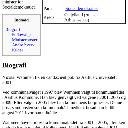
minister for
Socialdemokratiet.
Parti
Socialdemokratiet
Østjylland
(2011–)
Kreds
Indhold
Århus
(–2005)
Biografi
Folkevalgt
Ministerposter
Andre hverv
Kilder
Biografi
Nicolai Wammen fik en cand.scient.pol. fra Aarhus Universitet i
2001.
Ved kommunalvalget i 1997 blev Wammen valgt til kommunalrådet
i Aarhus Kommune. Han blev genvalgt ved valgene i 2001, 2005 og
2009. Efter valget i 2005 blev han kommunens borgmester. Denne
post, samt posten som kommunalrådsmedlem, besad han indtil
august 2011 hvor han udtrådte.
Wammen havde orlov fra kommunalrådet fra 2001 – 2005, i hvilken
periode han var valgt til Folketinget. Ved folketingsvalget i 2011