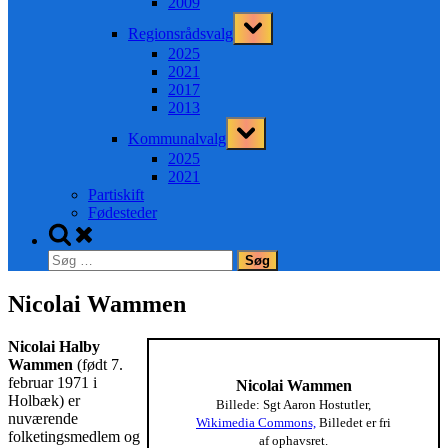
2009
Toggle
Regionsrådsvalg
sub-
menu
2025
2021
2017
2013
Toggle
Kommunalvalg
sub-
menu
2025
2021
Partiskift
Fødesteder
Toggle
search
Søg
form
efter:
Nicolai Wammen
Nicolai Halby
Wammen
(født 7.
februar 1971 i
Nicolai Wammen
Holbæk) er
Billede: Sgt Aaron Hostutler,
nuværende
Wikimedia Commons,
Billedet er fri
folketingsmedlem og
af ophavsret.