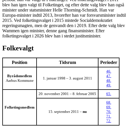
blev han igen valgt til Folketinget, og efter dette valg blev han også
minister under statsminister Helle Thorning-Schmidt. Han var
Europa-minister indtil 2013, hvorefter han var forsvarsminister indtil
2015. Ved folketingsvalget i 2015 mistede Socialdemokratiet
regeringsmagten, men de genvandt den i 2019. Efter dette valg blev
Wammen igen minister, denne gang finansminister. Efter
folketingsvalget i 2026 blev han i stedet justitsminister.
Folkevalgt
Position
Tidsrum
Perioder
46.
Byrådsmedlem
47.
1. januar 1998 – 3. august 2011
Aarhus Kommune
48.
49.
20. november 2001 – 8. februar 2005
65.
68.
69.
Folketingsmedlem
15. september 2011 –
nu
70.
71.
72.