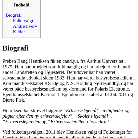
Indhold
Biografi
Folkevalgt
Andre hverv
Kilder
Biografi
Preben Bang Henriksen fik en cand.jur. fra Aarhus Universitet i
1979. Han har arbejdet som fuldmægtig og har arbejdet for blandt
andet Landsretten og Højesteret. Derudover har han været
selvstændig advokat siden 1983. Han har været bestyrelsesmedlem i
Kommanditselskabet KS Flø og N.S. Holding Nørresundby, og har
været både bestyrelsesmedlem og -formand for Polaris Electronic,
Ejendomsselskabet Kærholt I, Ejendomsselskabet af 01.04.2011 og
Bjerre Fisk.
Henriksen har skrevet bøgerne
“Erhvervslejemål – rettigheder og
pligter efter den ny erhvervslejelov”, “Skolens lejemål”,
“Erhvervslejeretten
og
“Erhvervslejeretten i hovedtræk”.
Ved folketingsvalget i 2011 blev Henriksen valgt til Folketinget for
Venstre. Han blev genvalgt ved de efterfølgende folketingsvalg.