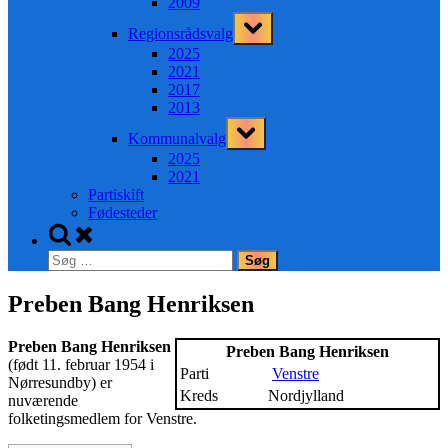
2009
Toggle
Regionsrådsvalg
sub-
menu
2025
2021
2017
2013
Toggle
Kommunalvalg
sub-
menu
2025
2021
Partiskift
Fødesteder
Toggle
search
Søg
form
efter:
Preben Bang Henriksen
Preben Bang Henriksen
Preben Bang Henriksen
(født 11. februar 1954 i
Parti
Venstre
Nørresundby) er
Kreds
Nordjylland
nuværende
folketingsmedlem for Venstre.