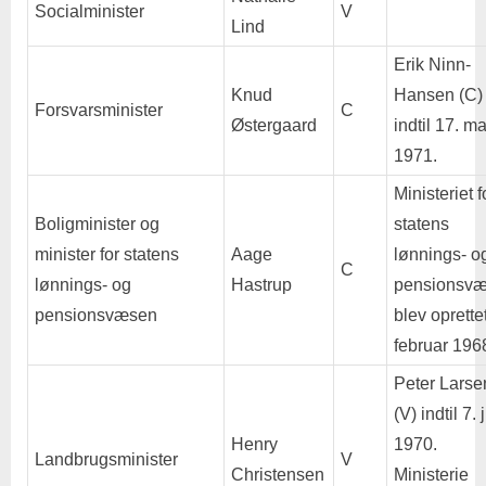
Socialminister
V
Lind
Erik Ninn-
Knud
Hansen (C)
Forsvarsminister
C
Østergaard
indtil 17. ma
1971.
Ministeriet f
Boligminister og
statens
minister for statens
Aage
lønnings- o
C
lønnings- og
Hastrup
pensionsv
pensionsvæsen
blev oprette
februar 196
Peter Larse
(V) indtil 7. j
Henry
1970.
Landbrugsminister
V
Christensen
Ministerie