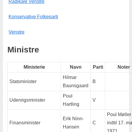
Radikale Venstre
Konservative Folkeparti
Venstre
Ministre
Ministerie
Navn
Parti
Noter
Hilmar
Statsminister
B
Baunsgaard
Poul
Udenrigsminister
V
Hartling
Poul Møller
Erik Ninn-
Finansminister
C
indtil 17. ma
Hansen
1971.