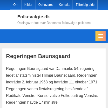
Skip
Om
Kilder
Ophavsret
Kontakt
Tilfældig side
to
Folkevalgte.dk
content
Opslagsværket over Danmarks folkevalgte politikere
Regeringen Baunsgaard
Regeringen Baunsgaard var Danmarks 54. regering,
ledet af statsminister Hilmar Baunsgaard. Regeringen
indtrådte 2. februar 1968 og fratrådte 11. oktober 1971.
Regeringen var en flertalsregering bestående af
Radikale Venstre, Konservative Folkeparti og Venstre.
Regeringen havde 17 ministre.