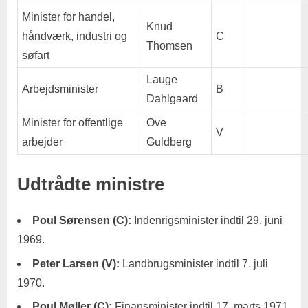
Minister for handel,
Knud
håndværk, industri og
C
Thomsen
søfart
Lauge
Arbejdsminister
B
Dahlgaard
Minister for offentlige
Ove
V
arbejder
Guldberg
Udtrådte ministre
Poul Sørensen (C):
Indenrigsminister indtil 29. juni
1969.
Peter Larsen (V):
Landbrugsminister indtil 7. juli
1970.
Poul Møller (C):
Finansminister indtil 17. marts 1971.