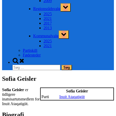
2009
Toggle
Regionsrådsvalg
sub-
menu
2025
2021
2017
2013
Toggle
Kommunalvalg
sub-
menu
2025
2021
Partiskift
Fødesteder
Toggle
search
Søg
form
efter:
Sofia Geisler
Sofia Geisler
er
Sofia Geisler
tidligere
Parti
Inuit Ataqatigiit
inatsisartutsmedlem for
Inuit Ataqatigiit.
Biografi