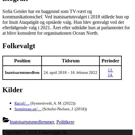
Sofia Geisler har en baggrund som TV-vært og
kommunikationschef. Ved inatsisartutsvalget i 2018 stillede hun op
for Inuit Ataqatigiit og opnåede valg. Hun blev genvalgt ved det
efterfølgende valg i 2021. Året efter udtrådte hun at parlamentet for
at blive konsulent for organisationen Ocean North.
Folkevalgt
Position
Tidsrum
Perioder
13.
Inatsisartutsmedlem
24. april 2018 – 16. februar 2022
14.
Kilder
Knr.gl/…
(Synnestvedt, A. M. (2022))
Sermitsiaq.ag/…
(Schultz-Nielsen, J. (2018))
Inatsisartutsmedlemmer
,
Politikere
Copyright © 2026 Folkevalgte.dk