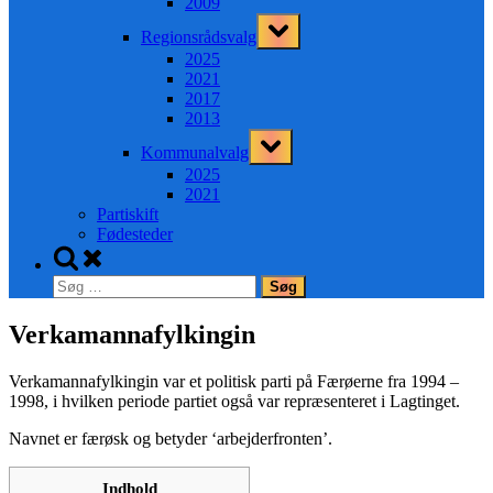
2009
Toggle
Regionsrådsvalg
sub-
menu
2025
2021
2017
2013
Toggle
Kommunalvalg
sub-
menu
2025
2021
Partiskift
Fødesteder
Toggle
search
Søg
form
efter:
Verkamannafylkingin
Verkamannafylkingin var et politisk parti på Færøerne fra 1994 –
1998, i hvilken periode partiet også var repræsenteret i Lagtinget.
Navnet er færøsk og betyder ‘arbejderfronten’.
Indhold