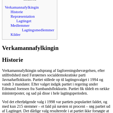
Verkamannafylkingin
Historie
Repræsentation
Lagtinget
Medlemmer
Lagtingsmedlemmer
Kilder
Verkamannafylkingin
Historie
Verkamannafylkingin udsprang af fagforeningsbevægelsen, efter
utilfredshed med Færøernes socialdemokratiske parti
Javnaðarflokkurin. Partiet stillede op til lagtingsvalget i 1994 og
vandt 3 mandater. Efter valget indgik partiet i regering under
Edmund Joensen fra Sambandsflokkurin. Partiet fik tildelt en række
ministerposter, og sad på disse i hele lagtingsperioden.
Ved det efterfølgende valg i 1998 var partiets popularitet faldet, og
med kun 215 stemmer – et fald på næsten ni procent – røg partiet ud
af Lagtinget. Det dårlige valg resulterede i at partiet ikke forsøgte at