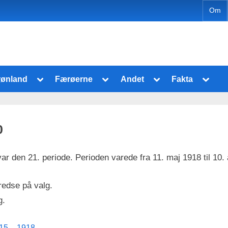
Om
Toggle
Toggle
Toggle
Toggl
rønland
Færøerne
Andet
Fakta
sub-
sub-
sub-
sub-
Toggle
Toggle
menu
menu
menu
menu
sub-
sub-
menu
menu
0
var den 21. periode. Perioden varede fra 11. maj 1918 til 10.
Toggle
Toggle
sub-
sub-
menu
menu
redse på valg.
g.
15 – 1918.