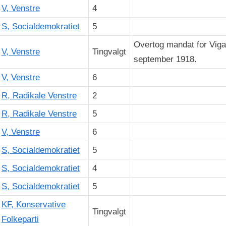
V, Venstre
4
S, Socialdemokratiet
5
Overtog mandat for Viga
V, Venstre
Tingvalgt
september 1918.
V, Venstre
6
R, Radikale Venstre
2
R, Radikale Venstre
5
V, Venstre
6
S, Socialdemokratiet
5
S, Socialdemokratiet
4
S, Socialdemokratiet
5
KF, Konservative
Tingvalgt
Folkeparti