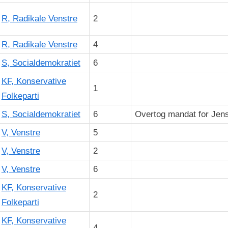
R, Radikale Venstre
2
R, Radikale Venstre
4
S, Socialdemokratiet
6
KF, Konservative
1
Folkeparti
S, Socialdemokratiet
6
Overtog mandat for Jens 
V, Venstre
5
V, Venstre
2
V, Venstre
6
KF, Konservative
2
Folkeparti
KF, Konservative
4