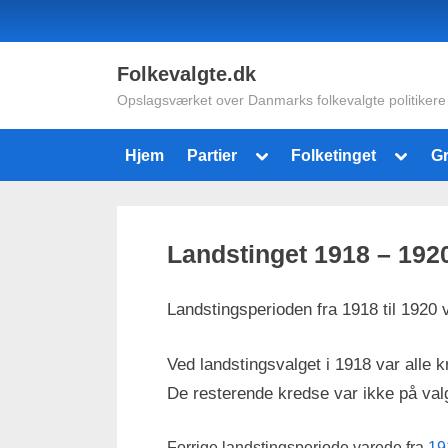
Skip
to
content
Folkevalgte.dk
Opslagsværket over Danmarks folkevalgte politikere
Toggle
Toggle
Hjem
Partier
Folketinget
G
sub-
sub-
menu
menu
Landstinget 1918 – 192
Landstingsperioden fra 1918 til 1920 
Ved landstingsvalget i 1918 var alle k
De resterende kredse var ikke på val
Forrige landstingsperiode varede fra
19