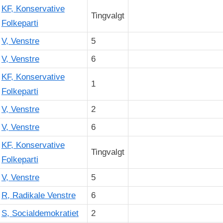
KF, Konservative
Tingvalgt
Folkeparti
V, Venstre
5
V, Venstre
6
KF, Konservative
1
Folkeparti
V, Venstre
2
V, Venstre
6
KF, Konservative
Tingvalgt
Folkeparti
V, Venstre
5
R, Radikale Venstre
6
S, Socialdemokratiet
2