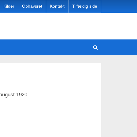
Kilder
Ophavsret
Kontakt
Tilfældig side
e
Toggle
Toggle
sub-
search
menu
Toggle
form
sub-
menu
Toggle
Toggle
sub-
sub-
Toggle
menu
menu
sub-
 august 1920.
Toggle
menu
sub-
Toggle
menu
sub-
Toggle
menu
sub-
menu
Toggle
sub-