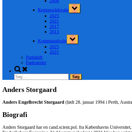
2009
Toggle
Regionsrådsvalg
sub-
menu
2025
2021
2017
2013
Toggle
Kommunalvalg
sub-
menu
2025
2021
Partiskift
Fødesteder
Toggle
search
Søg
form
efter:
Anders Storgaard
Anders Engelbrecht Storgaard
(født 28. januar 1994 i Perth, Aust
Biografi
Anders Storgaard har en cand.scient.pol. fra Københavns Universitet