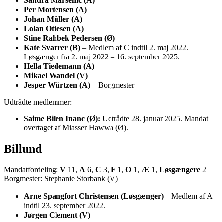
Sandra Marsenic (A)
Per Mortensen (A)
Johan Müller (A)
Lolan Ottesen (A)
Stine Rahbek Pedersen (Ø)
Kate Svarrer (B)
– Medlem af C indtil 2. maj 2022.
Løsgænger fra 2. maj 2022 – 16. september 2025.
Hella Tiedemann (A)
Mikael Wandel (V)
Jesper Würtzen (A)
– Borgmester
Udtrådte medlemmer:
Saime Bilen Inanc (Ø):
Udtrådte 28. januar 2025. Mandat
overtaget af Miasser Hawwa (Ø).
Billund
Mandatfordeling:
V
11,
A
6,
C
3,
F
1,
O
1,
Æ
1,
Løsgængere
2
Borgmester: Stephanie Storbank (V)
Arne Spangfort Christensen (Løsgænger)
– Medlem af A
indtil 23. september 2022.
Jørgen Clement (V)