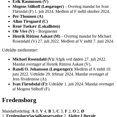
Erik Rasmussen (V)
Mogens Stilhoff (Løsgænger)
– Overtog mandat for Ivan
Flænsdal (F) 1. juli 2024. Medlem af F indtil oktober 2024.
Per Thomsen (A)
Allan Tirsgaard (C)
René Tuekær (Lokallisten)
Ole Vive (V)
– Borgmester
Henrik Rützou Aakast (M)
– Overtog mandat for Michael
Rosendahl (V) 27. juli 2022. Medlem af V indtil 7. juni 2024.
Udtrådte medlemmer:
Michael Rosendahl (V):
Afgik ved døden 27. juli 2022.
Mandat overtaget af Henrik Rützou Aakast (V).
Randi O. Johansson (Løsgænger):
Medlem af A indtil 10.
juni 2022. Udtrådte 29. februar 2024. Mandat overtaget af
Jens Hvidemose (A).
Ivan Flændsdal (F):
Udtrådte 1. juli 2024. Mandat overtaget
af Mogens Stilhoff (F).
Fredensborg
Mandatfordeling:
A
8,
V
4,
B
3,
C
3,
F
2,
O
2,
Ø
1,
FredensborgSocialKonservative
2,
Aktive Liberale