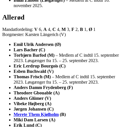
Billal Zahoor (Løsgænger)
– Medlem af C indtil 16.
november 2025.
Allerød
Mandatfordeling:
V
6,
A
4,
C
4,
M
3,
F
2,
B
1,
Ø
1
Borgmester: Karsten Längerich (V)
Emil Ulrik Andersen (Ø)
Lars Bacher (C)
Torbjørn Barfod (M)
– Medlem af C indtil 15. september
2023. Løsgænger fra 15. – 25. september 2023.
Eric Lerdrup Bourgois (C)
Esben Buchwald (V)
Thomas Frisch (M)
– Medlem af C indtil 15. september
2023. Løsgænger fra 15. – 25. september 2023.
Anders Damm Frydenberg (F)
Theodore Gbouable (A)
Anders Glümer (V)
Vibeke Højberg (A)
Jørgen Johansen (C)
Merete Them Kjølholm
(B)
Miki Dam Larsen (A)
Erik Lund (C)