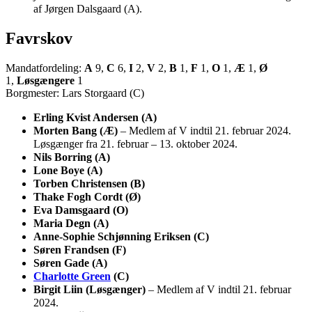
af Jørgen Dalsgaard (A).
Favrskov
Mandatfordeling:
A
9,
C
6,
I
2,
V
2,
B
1,
F
1,
O
1,
Æ
1,
Ø
1,
Løsgængere
1
Borgmester: Lars Storgaard (C)
Erling Kvist Andersen (A)
Morten Bang (Æ)
– Medlem af V indtil 21. februar 2024.
Løsgænger fra 21. februar – 13. oktober 2024.
Nils Borring (A)
Lone Boye (A)
Torben Christensen (B)
Thake Fogh Cordt (Ø)
Eva Damsgaard (O)
Maria Degn (A)
Anne-Sophie Schjønning Eriksen (C)
Søren Frandsen (F)
Søren Gade (A)
Charlotte Green
(C)
Birgit Liin (Løsgænger)
– Medlem af V indtil 21. februar
2024.