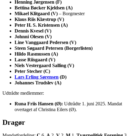
Henning Jørgensen (F)
Bettina Bøcker Kjeldsen (A)
Mikael Klitgaard (V)
– Borgmester
Klaus Riis Klæstrup (V)
Peter H. S. Kristensen (A)
Dennis Kvesel (V)
Johnni Olesen (V)
Line Vanggaard Pedersen (V)
Steen Søgaard Petersen (Borgerlisten)
Hildo Rasmussen (A)
Lasse Riisgaard (V)
Niels Vestergaard Salling (V)
Peter Stecher (C)
Lars Erling Sørensen
(D)
Johannes Trudslev (A)
Udtrådte medlemmer:
Runa Friis Hansen (Ø):
Udtrådte 1. juni 2025. Mandat
overtaget af Christina Eilers (Ø).
Dragør
Mandatfordeling:
C
6,
A
2,
V
2,
M
1,
Tværpolitisk Forening
3,