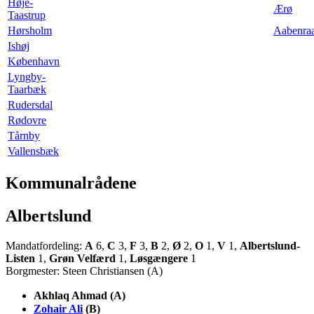
Høje-
Ærø
Taastrup
Hørsholm
Aabenra
Ishøj
København
Lyngby-
Taarbæk
Rudersdal
Rødovre
Tårnby
Vallensbæk
Kommunalrådene
Albertslund
Mandatfordeling:
A
6,
C
3,
F
3,
B
2,
Ø
2,
O
1,
V
1,
Albertslund-
Listen
1,
Grøn Velfærd
1,
Løsgængere
1
Borgmester: Steen Christiansen (A)
Akhlaq Ahmad (A)
Zohair Ali
(B)