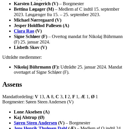
Karsten Längerich (V)
– Borgmester
Bettina Løgager (M)
– Medlem af C indtil 15. september
2023. Løsgænger fra 15. – 25. september 2023.
Michael Nørregaard (V)
Jesper Holdflod Pallesen (A)
Clara Rao
(V)
Signe Schløer (F)
– Overtog mandat for Nikolaj Bührmann
(F) 25. januar 2024.
Lisbeth Skov (V)
Udtrådte medlemmer:
Nikolaj Bührmann (F):
Udtrådte 25. januar 2024. Mandat
overtaget af Signe Schløer (F).
Assens
Mandatfordeling:
V
13,
A
8,
C
3,
I
2,
F
1,
Æ
1,
Ø
1
Borgmester: Søren Steen Andersen (V)
Lone Akselsen (A)
Kaj Alstrup (Ø)
Søren Steen Andersen
(V)
– Borgmester
Jens Henrik Thulesen Dahl
(Æ)
– Medlem af O indtil 24.