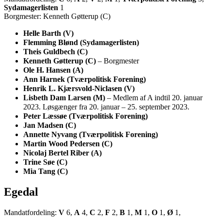
Sydamagerlisten
1
Borgmester: Kenneth Gøtterup (C)
Helle Barth (V)
Flemming Blønd (Sydamagerlisten)
Theis Guldbech (C)
Kenneth Gøtterup (C)
– Borgmester
Ole H. Hansen (A)
Ann Harnek (Tværpolitisk Forening)
Henrik L. Kjærsvold-Niclasen (V)
Lisbeth Dam Larsen (M)
– Medlem af A indtil 20. januar
2023. Løsgænger fra 20. januar – 25. september 2023.
Peter Læssøe (Tværpolitisk Forening)
Jan Madsen (C)
Annette Nyvang (Tværpolitisk Forening)
Martin Wood Pedersen (C)
Nicolaj Bertel Riber (A)
Trine Søe (C)
Mia Tang (C)
Egedal
Mandatfordeling:
V
6,
A
4,
C
2,
F
2,
B
1,
M
1,
O
1,
Ø
1,