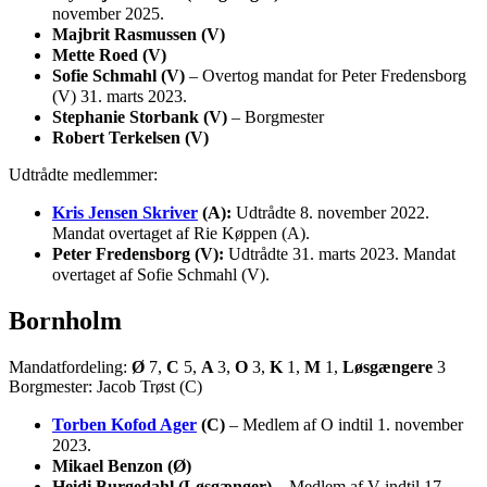
november 2025.
Majbrit Rasmussen (V)
Mette Roed (V)
Sofie Schmahl (V)
– Overtog mandat for Peter Fredensborg
(V) 31. marts 2023.
Stephanie Storbank (V)
– Borgmester
Robert Terkelsen (V)
Udtrådte medlemmer:
Kris Jensen Skriver
(A):
Udtrådte 8. november 2022.
Mandat overtaget af Rie Køppen (A).
Peter Fredensborg (V):
Udtrådte 31. marts 2023. Mandat
overtaget af Sofie Schmahl (V).
Bornholm
Mandatfordeling:
Ø
7,
C
5,
A
3,
O
3,
K
1,
M
1,
Løsgængere
3
Borgmester: Jacob Trøst (C)
Torben Kofod Ager
(C)
– Medlem af O indtil 1. november
2023.
Mikael Benzon (Ø)
Heidi Burgedahl (Løsgænger)
– Medlem af V indtil 17.