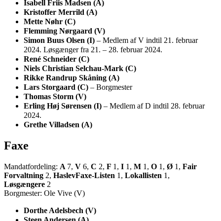
Isabell Friis Madsen (A)
Kristoffer Merrild (A)
Mette Nøhr (C)
Flemming Nørgaard (V)
Simon Buus Olsen (I)
– Medlem af V indtil 21. februar
2024. Løsgænger fra 21. – 28. februar 2024.
René Schneider (C)
Niels Christian Selchau-Mark (C)
Rikke Randrup Skåning (A)
Lars Storgaard (C)
– Borgmester
Thomas Storm (V)
Erling Høj Sørensen (I)
– Medlem af D indtil 28. februar
2024.
Grethe Villadsen (A)
Faxe
Mandatfordeling:
A
7,
V
6,
C
2,
F
1,
I
1,
M
1,
O
1,
Ø
1,
Fair
Forvaltning
2,
HaslevFaxe-Listen
1,
Lokallisten
1,
Løsgængere
2
Borgmester: Ole Vive (V)
Dorthe Adelsbech (V)
Steen Andersen (A)