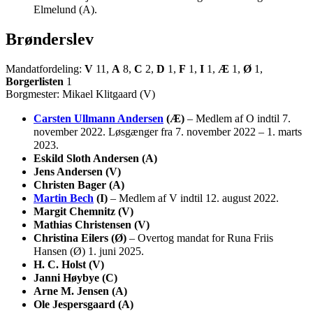
Elmelund (A).
Brønderslev
Mandatfordeling:
V
11,
A
8,
C
2,
D
1,
F
1,
I
1,
Æ
1,
Ø
1,
Borgerlisten
1
Borgmester: Mikael Klitgaard (V)
Carsten Ullmann Andersen
(Æ)
– Medlem af O indtil 7.
november 2022. Løsgænger fra 7. november 2022 – 1. marts
2023.
Eskild Sloth Andersen (A)
Jens Andersen (V)
Christen Bager (A)
Martin Bech
(I)
– Medlem af V indtil 12. august 2022.
Margit Chemnitz (V)
Mathias Christensen (V)
Christina Eilers (Ø)
– Overtog mandat for Runa Friis
Hansen (Ø) 1. juni 2025.
H. C. Holst (V)
Janni Høybye (C)
Arne M. Jensen (A)
Ole Jespersgaard (A)