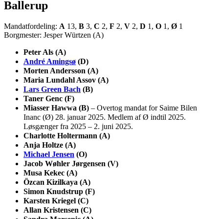
Ballerup
Mandatfordeling:
A
13,
B
3,
C
2,
F
2,
V
2,
D
1,
O
1,
Ø
1
Borgmester: Jesper Würtzen (A)
Peter Als (A)
André Amingsø
(D)
Morten Andersson (A)
Maria Lundahl Assov (A)
Lars Green Bach
(B)
Taner Genc (F)
Miasser Hawwa (B)
– Overtog mandat for Saime Bilen
Inanc (Ø) 28. januar 2025. Medlem af Ø indtil 2025.
Løsgænger fra 2025 – 2. juni 2025.
Charlotte Holtermann (A)
Anja Holtze (A)
Michael Jensen
(O)
Jacob Wøhler Jørgensen (V)
Musa Kekec (A)
Özcan Kizilkaya (A)
Simon Knudstrup (F)
Karsten Kriegel (C)
Allan Kristensen (C)