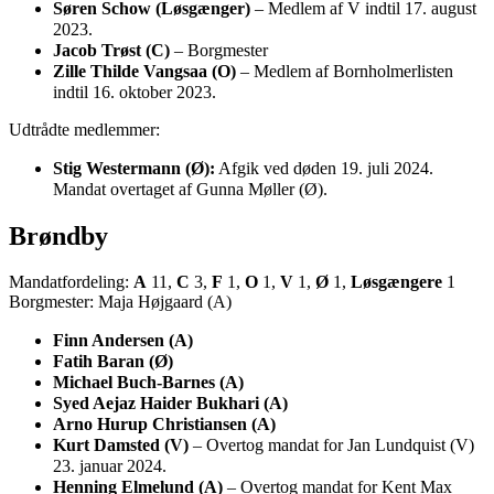
Søren Schow (Løsgænger)
– Medlem af V indtil 17. august
2023.
Jacob Trøst (C)
– Borgmester
Zille Thilde Vangsaa (O)
– Medlem af Bornholmerlisten
indtil 16. oktober 2023.
Udtrådte medlemmer:
Stig Westermann (Ø):
Afgik ved døden 19. juli 2024.
Mandat overtaget af Gunna Møller (Ø).
Brøndby
Mandatfordeling:
A
11,
C
3,
F
1,
O
1,
V
1,
Ø
1,
Løsgængere
1
Borgmester: Maja Højgaard (A)
Finn Andersen (A)
Fatih Baran (Ø)
Michael Buch-Barnes (A)
Syed Aejaz Haider Bukhari (A)
Arno Hurup Christiansen (A)
Kurt Damsted (V)
– Overtog mandat for Jan Lundquist (V)
23. januar 2024.
Henning Elmelund (A)
– Overtog mandat for Kent Max