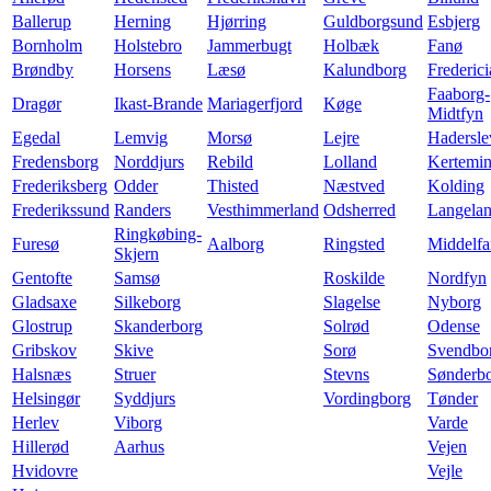
Ballerup
Herning
Hjørring
Guldborgsund
Esbjerg
Bornholm
Holstebro
Jammerbugt
Holbæk
Fanø
Brøndby
Horsens
Læsø
Kalundborg
Frederici
Faaborg-
Dragør
Ikast-Brande
Mariagerfjord
Køge
Midtfyn
Egedal
Lemvig
Morsø
Lejre
Hadersle
Fredensborg
Norddjurs
Rebild
Lolland
Kertemi
Frederiksberg
Odder
Thisted
Næstved
Kolding
Frederikssund
Randers
Vesthimmerland
Odsherred
Langela
Ringkøbing-
Furesø
Aalborg
Ringsted
Middelfa
Skjern
Gentofte
Samsø
Roskilde
Nordfyn
Gladsaxe
Silkeborg
Slagelse
Nyborg
Glostrup
Skanderborg
Solrød
Odense
Gribskov
Skive
Sorø
Svendbo
Halsnæs
Struer
Stevns
Sønderb
Helsingør
Syddjurs
Vordingborg
Tønder
Herlev
Viborg
Varde
Hillerød
Aarhus
Vejen
Hvidovre
Vejle