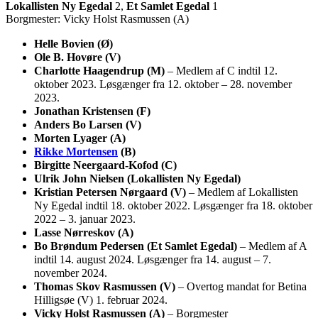
Lokallisten Ny Egedal
2,
Et Samlet Egedal
1
Borgmester: Vicky Holst Rasmussen (A)
Helle Bovien (Ø)
Ole B. Hovøre (V)
Charlotte Haagendrup (M)
– Medlem af C indtil 12.
oktober 2023. Løsgænger fra 12. oktober – 28. november
2023.
Jonathan Kristensen (F)
Anders Bo Larsen (V)
Morten Lyager (A)
Rikke Mortensen
(B)
Birgitte Neergaard-Kofod (C)
Ulrik John Nielsen (Lokallisten Ny Egedal)
Kristian Petersen Nørgaard (V)
– Medlem af Lokallisten
Ny Egedal indtil 18. oktober 2022. Løsgænger fra 18. oktober
2022 – 3. januar 2023.
Lasse Nørreskov (A)
Bo Brøndum Pedersen (Et Samlet Egedal)
– Medlem af A
indtil 14. august 2024. Løsgænger fra 14. august – 7.
november 2024.
Thomas Skov Rasmussen (V)
– Overtog mandat for Betina
Hilligsøe (V) 1. februar 2024.
Vicky Holst Rasmussen (A)
– Borgmester