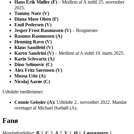
Hans Erik Møller (F)
– Medlem af A indtil 25. november
2025.
Tommy Noer (V)
Diana Mose Olsen (F)
Emil Pedersen (V)
Jesper Frost Rasmussen (V)
– Borgmester
Rasmus Rasmussen (A)
Henning Ravn (V)
Klaus Sandfeld (V)
Karen Sandrini (V)
– Medlem af A indtil 19. marts 2025.
Karin Schwartz (A)
Dino Selimovic (C)
Alex Fritz Sørensen (V)
Mussa Utto (A)
Nicolaj Aarøe (C)
Udtrådte medlemmer:
Connie Geissler (A):
Udtrådte 2.. november 2022. Mandat
overtaget af Michael Harbøll (A).
Fanø
Mandatfordeling:
B
3,
C
3,
A
2,
V
1,
Ø
1,
Løsgængere
1