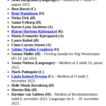
august 2023.
Iben Busch (C)
René Danielsson
(O)
Niclas Fick (Ø)
Sanne Friborg (Ø)
Karen Lynn Jacobsen (A)
Bjarne Hartung Kirkegaard
(K)
Maria Fromseier Kjærgaard (A)
Laura Kofod (Ø)
Claus Larsen-Jensen (A)
Sabine Nicoline Lyngberg
(O)
Gunna Møller (Ø)
– Overtog mandat for Stig Westermann
(Ø) 19. juli 2024.
Jonna Nielsen (Løsgænger)
– Medlem af A indtil 18. januar
2023.
Mark Palmquist (C)
Linda Kofoed Persson
(C)
– Medlem af O indtil 1.
november 2023.
Helle Munk Ravnborg (Ø)
Morten Riis (Ø)
Kirstine van Sabben (M)
– Medlem af Bornholmerlisten
indtil 8. november 2023. Løsgænger fra 8. – 29. november
2023.