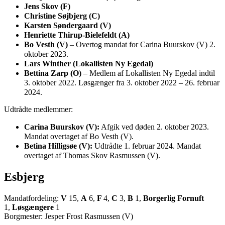
Jens Skov (F)
Christine Søjbjerg (C)
Karsten Søndergaard (V)
Henriette Thirup-Bielefeldt (A)
Bo Vesth (V)
– Overtog mandat for Carina Buurskov (V) 2.
oktober 2023.
Lars Winther (Lokallisten Ny Egedal)
Bettina Zarp (O)
– Medlem af Lokallisten Ny Egedal indtil
3. oktober 2022. Løsgænger fra 3. oktober 2022 – 26. februar
2024.
Udtrådte medlemmer:
Carina Buurskov (V):
Afgik ved døden 2. oktober 2023.
Mandat overtaget af Bo Vesth (V).
Betina Hilligsøe (V):
Udtrådte 1. februar 2024. Mandat
overtaget af Thomas Skov Rasmussen (V).
Esbjerg
Mandatfordeling:
V
15,
A
6,
F
4,
C
3,
B
1,
Borgerlig Fornuft
1,
Løsgængere
1
Borgmester: Jesper Frost Rasmussen (V)