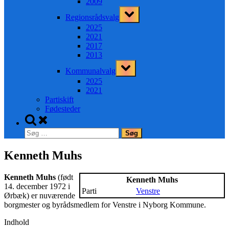
2009
Toggle
Regionsrådsvalg
sub-
menu
2025
2021
2017
2013
Toggle
Kommunalvalg
sub-
menu
2025
2021
Partiskift
Fødesteder
Toggle
search
Søg
form
efter:
Kenneth Muhs
Kenneth Muhs
(født
Kenneth Muhs
14. december 1972 i
Parti
Venstre
Ørbæk) er nuværende
borgmester og byrådsmedlem for Venstre i Nyborg Kommune.
Indhold