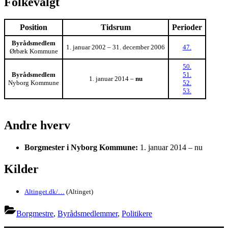
Folkevalgt
Position
Tidsrum
Perioder
Byrådsmedlem
1. januar 2002 – 31. december 2006
47.
Ørbæk Kommune
50.
Byrådsmedlem
51.
1. januar 2014 –
nu
Nyborg Kommune
52.
53.
Andre hverv
Borgmester i Nyborg Kommune:
1. januar 2014 – nu
Kilder
Altinget.dk/…
(Altinget)
Borgmestre
,
Byrådsmedlemmer
,
Politikere