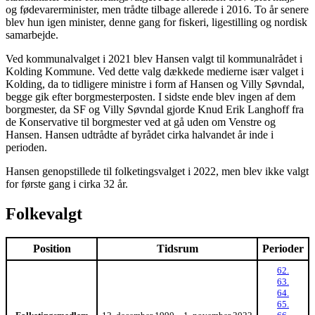
og fødevarerminister, men trådte tilbage allerede i 2016. To år senere
blev hun igen minister, denne gang for fiskeri, ligestilling og nordisk
samarbejde.
Ved kommunalvalget i 2021 blev Hansen valgt til kommunalrådet i
Kolding Kommune. Ved dette valg dækkede medierne især valget i
Kolding, da to tidligere ministre i form af Hansen og Villy Søvndal,
begge gik efter borgmesterposten. I sidste ende blev ingen af dem
borgmester, da SF og Villy Søvndal gjorde Knud Erik Langhoff fra
de Konservative til borgmester ved at gå uden om Venstre og
Hansen. Hansen udtrådte af byrådet cirka halvandet år inde i
perioden.
Hansen genopstillede til folketingsvalget i 2022, men blev ikke valgt
for første gang i cirka 32 år.
Folkevalgt
Position
Tidsrum
Perioder
62.
63.
64.
65.