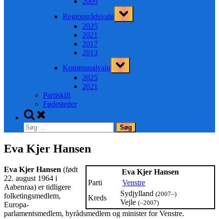
2009
Toggle
Regionsrådsvalg
sub-
menu
2025
2021
2017
2013
Toggle
Kommunalvalg
sub-
menu
2025
2021
Partiskift
Fødesteder
Toggle
search
Søg
form
efter:
Eva Kjer Hansen
Eva Kjer Hansen
(født
Eva Kjer Hansen
22. august 1964 i
Parti
Venstre
Aabenraa) er tidligere
Sydjylland
(2007–)
folketingsmedlem,
Kreds
Vejle
(–2007)
Europa-
parlamentsmedlem, byrådsmedlem og minister for Venstre.