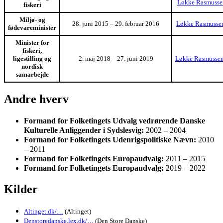
Løkke Rasmusse
fiskeri
Miljø- og
28. juni 2015 – 29. februar 2016
Løkke Rasmussen
fødevareminister
Minister for
fiskeri,
ligestilling og
2. maj 2018 – 27. juni 2019
Løkke Rasmussen 
nordisk
samarbejde
Andre hverv
Formand for Folketingets Udvalg vedrørende Danske
Kulturelle Anliggender i Sydslesvig:
2002 – 2004
Formand for Folketingets Udenrigspolitiske Nævn:
2010
– 2011
Formand for Folketingets Europaudvalg:
2011 – 2015
Formand for Folketingets Europaudvalg:
2019 – 2022
Kilder
Altinget.dk/…
(Altinget)
Denstoredanske.lex.dk/…
(Den Store Danske)