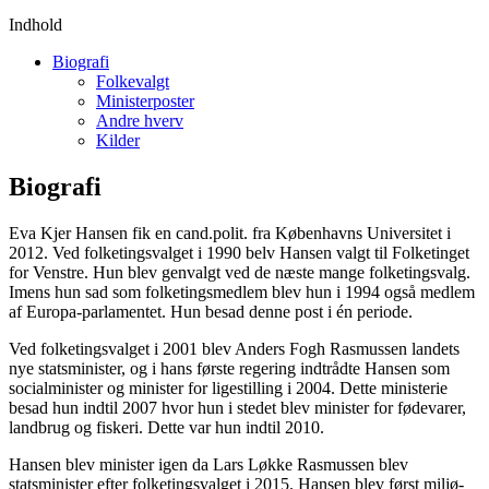
Indhold
Biografi
Folkevalgt
Ministerposter
Andre hverv
Kilder
Biografi
Eva Kjer Hansen fik en cand.polit. fra Københavns Universitet i
2012. Ved folketingsvalget i 1990 belv Hansen valgt til Folketinget
for Venstre. Hun blev genvalgt ved de næste mange folketingsvalg.
Imens hun sad som folketingsmedlem blev hun i 1994 også medlem
af Europa-parlamentet. Hun besad denne post i én periode.
Ved folketingsvalget i 2001 blev Anders Fogh Rasmussen landets
nye statsminister, og i hans første regering indtrådte Hansen som
socialminister og minister for ligestilling i 2004. Dette ministerie
besad hun indtil 2007 hvor hun i stedet blev minister for fødevarer,
landbrug og fiskeri. Dette var hun indtil 2010.
Hansen blev minister igen da Lars Løkke Rasmussen blev
statsminister efter folketingsvalget i 2015. Hansen blev først miljø-