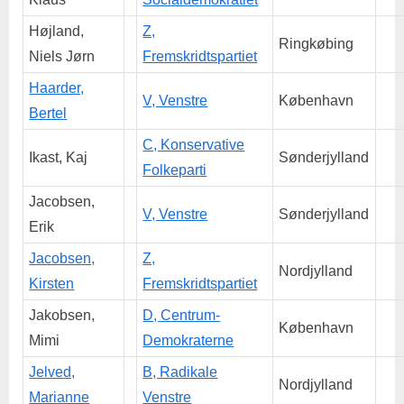
Højland,
Z,
Ringkøbing
Niels Jørn
Fremskridtspartiet
Haarder,
V, Venstre
København
Bertel
C, Konservative
Ikast, Kaj
Sønderjylland
Folkeparti
Jacobsen,
V, Venstre
Sønderjylland
Erik
Jacobsen,
Z,
Nordjylland
Kirsten
Fremskridtspartiet
Jakobsen,
D, Centrum-
København
Mimi
Demokraterne
Jelved,
B, Radikale
Nordjylland
Marianne
Venstre