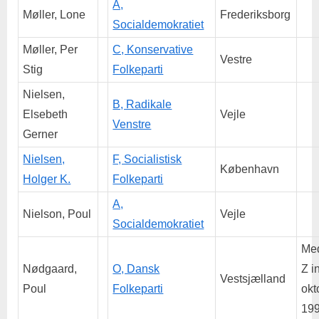
A,
Møller, Lone
Frederiksborg
Socialdemokratiet
Møller, Per
C, Konservative
Vestre
Stig
Folkeparti
Nielsen,
B, Radikale
Elsebeth
Vejle
Venstre
Gerner
Nielsen,
F, Socialistisk
København
Holger K.
Folkeparti
A,
Nielson, Poul
Vejle
Socialdemokratiet
Me
Nødgaard,
O, Dansk
Z in
Vestsjælland
Poul
Folkeparti
okt
199