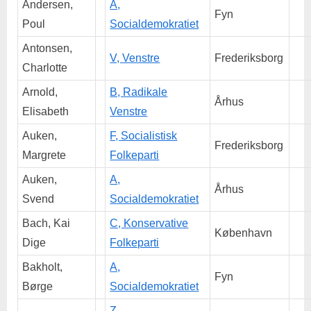
Andersen,
A,
Fyn
Poul
Socialdemokratiet
Antonsen,
V, Venstre
Frederiksborg
Charlotte
Arnold,
B, Radikale
Århus
Elisabeth
Venstre
Auken,
F, Socialistisk
Frederiksborg
Margrete
Folkeparti
Auken,
A,
Århus
Svend
Socialdemokratiet
Bach, Kai
C, Konservative
København
Dige
Folkeparti
Bakholt,
A,
Fyn
Børge
Socialdemokratiet
Z,