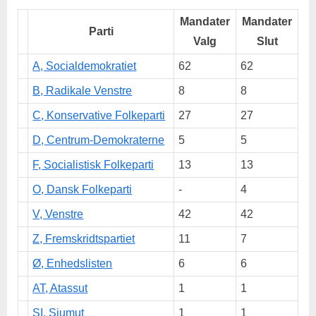
Mandater
Mandater
Parti
Valg
Slut
A, Socialdemokratiet
62
62
B, Radikale Venstre
8
8
C, Konservative Folkeparti
27
27
D, Centrum-Demokraterne
5
5
F, Socialistisk Folkeparti
13
13
O, Dansk Folkeparti
-
4
V, Venstre
42
42
Z, Fremskridtspartiet
11
7
Ø, Enhedslisten
6
6
AT, Atassut
1
1
SI, Siumut
1
1