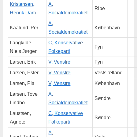
Kristensen,
A,
Ribe
Henrik Dam
Socialdemokratiet
A,
Kaalund, Per
København
Socialdemokratiet
Langkilde,
C, Konservative
Fyn
Niels Jørgen
Folkeparti
Larsen, Erik
V, Venstre
Fyn
Larsen, Ester
V, Venstre
Vestsjælland
Larsen, Pia
V, Venstre
København
Larsen, Tove
A,
Søndre
Lindbo
Socialdemokratiet
Laustsen,
C, Konservative
Søndre
Agnete
Folkeparti
A,
Lund, Torben
Vejle