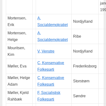
jan
199
Mortensen,
A,
Nordjylland
Erik
Socialdemokratiet
Mortensen,
A,
Ribe
Helge
Socialdemokratiet
Mouritsen,
V, Venstre
Nordjylland
Kim
C, Konservative
Møller, Eva
Frederiksborg
Folkeparti
Møller, Helge
C, Konservative
Storstrøm
Adam
Folkeparti
Møller, Kjeld
F, Socialistisk
Søndre
Rahbæk
Folkeparti