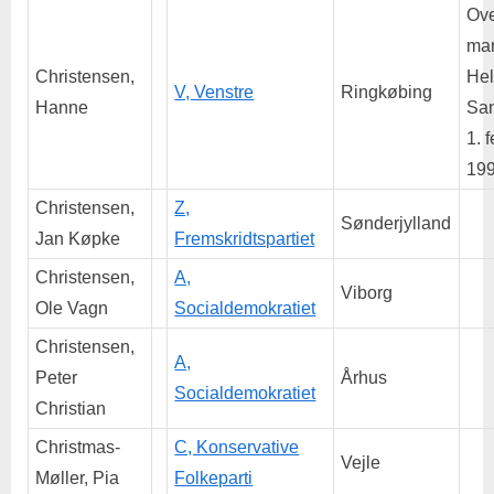
Ove
man
Christensen,
He
V, Venstre
Ringkøbing
Hanne
San
1. 
199
Christensen,
Z,
Sønderjylland
Jan Køpke
Fremskridtspartiet
Christensen,
A,
Viborg
Ole Vagn
Socialdemokratiet
Christensen,
A,
Peter
Århus
Socialdemokratiet
Christian
Christmas-
C, Konservative
Vejle
Møller, Pia
Folkeparti