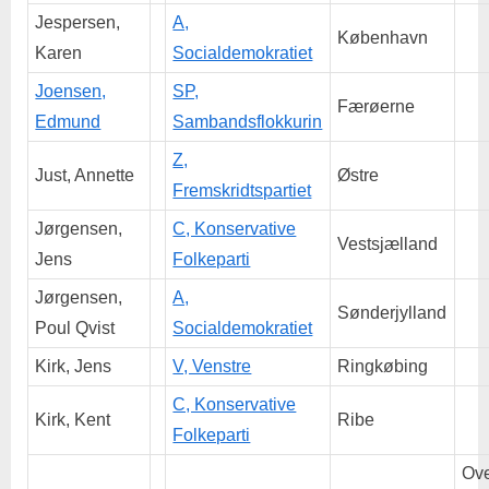
Jespersen,
A,
København
Karen
Socialdemokratiet
Joensen,
SP,
Færøerne
Edmund
Sambandsflokkurin
Z,
Just, Annette
Østre
Fremskridtspartiet
Jørgensen,
C, Konservative
Vestsjælland
Jens
Folkeparti
Jørgensen,
A,
Sønderjylland
Poul Qvist
Socialdemokratiet
Kirk, Jens
V, Venstre
Ringkøbing
C, Konservative
Kirk, Kent
Ribe
Folkeparti
Ove