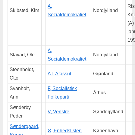
A,
Ris
Skibsted, Kim
Nordjylland
Socialdemokratiet
Kn
(A)
jan
199
A,
Stavad, Ole
Nordjylland
Socialdemokratiet
Steenholdt,
AT, Atassut
Grønland
Otto
Svanholt,
F, Socialistisk
Århus
Anni
Folkeparti
Sønderby,
V, Venstre
Sønderjylland
Peder
Søndergaard,
Ø, Enhedslisten
København
Søren