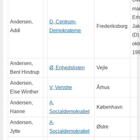
man
Erh
Andersen,
D, Centrum-
Frederiksborg
Ja
Addi
Demokraterne
(D)
okt
199
Andersen,
Ø, Enhedslisten
Vejle
Bent Hindrup
Andersen,
V, Venstre
Århus
Else Winther
Andersen,
A,
København
Hanne
Socialdemokratiet
Andersen,
A,
Østre
Jytte
Socialdemokratiet