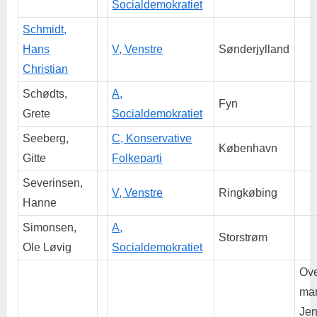
Socialdemokratiet
Schmidt,
Hans
V, Venstre
Sønderjylland
Christian
Schødts,
A,
Fyn
Grete
Socialdemokratiet
Seeberg,
C, Konservative
København
Gitte
Folkeparti
Severinsen,
V, Venstre
Ringkøbing
Hanne
Simonsen,
A,
Storstrøm
Ole Løvig
Socialdemokratiet
Ove
man
Je