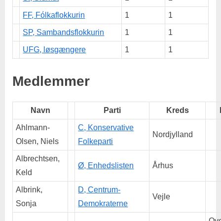
FF, Fólkaflokkurin
1
1
SP, Sambandsflokkurin
1
1
UFG, løsgængere
1
1
Medlemmer
Navn
Parti
Kreds
Ahlmann-
C, Konservative
Nordjylland
Olsen, Niels
Folkeparti
Albrechtsen,
Ø, Enhedslisten
Århus
Keld
Albrink,
D, Centrum-
Vejle
Sonja
Demokraterne
Ove