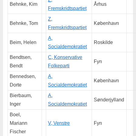
Behnke, Kim
Århus
Fremskridtspartiet
Z,
Behnke, Tom
København
Fremskridtspartiet
A,
Beim, Helen
Roskilde
Socialdemokratiet
Bendtsen,
C, Konservative
Fyn
Bendt
Folkeparti
Bennedsen,
A,
København
Dorte
Socialdemokratiet
Bierbaum,
A,
Sønderjylland
Inger
Socialdemokratiet
Boel,
Mariann
V, Venstre
Fyn
Fischer