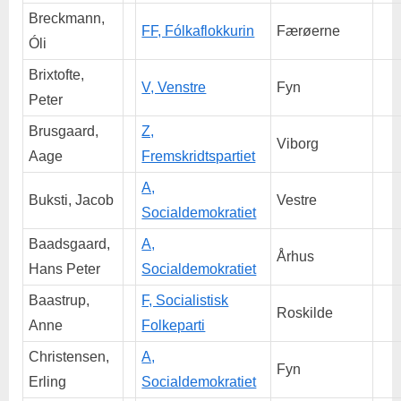
Breckmann,
FF, Fólkaflokkurin
Færøerne
Óli
Brixtofte,
V, Venstre
Fyn
Peter
Brusgaard,
Z,
Viborg
Aage
Fremskridtspartiet
A,
Buksti, Jacob
Vestre
Socialdemokratiet
Baadsgaard,
A,
Århus
Hans Peter
Socialdemokratiet
Baastrup,
F, Socialistisk
Roskilde
Anne
Folkeparti
Christensen,
A,
Fyn
Erling
Socialdemokratiet