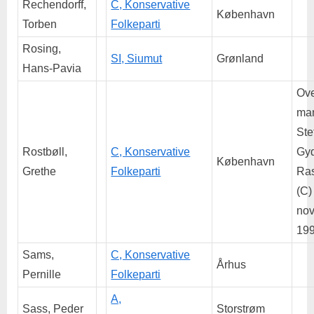
Rechendorff,
C, Konservative
København
Torben
Folkeparti
Rosing,
SI, Siumut
Grønland
Hans-Pavia
Ove
man
Ste
Rostbøll,
C, Konservative
Gy
København
Grethe
Folkeparti
Ra
(C)
no
199
Sams,
C, Konservative
Århus
Pernille
Folkeparti
A,
Sass, Peder
Storstrøm