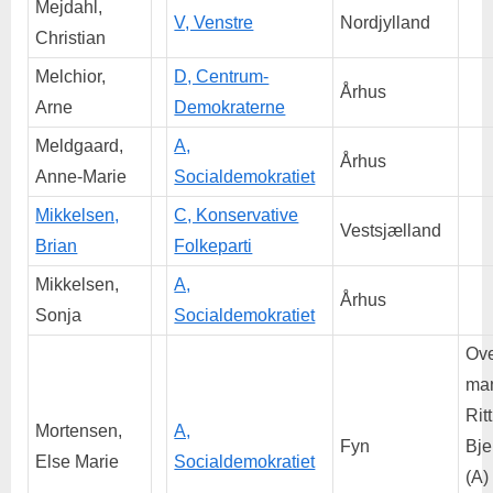
Mejdahl,
V, Venstre
Nordjylland
Christian
Melchior,
D, Centrum-
Århus
Arne
Demokraterne
Meldgaard,
A,
Århus
Anne-Marie
Socialdemokratiet
Mikkelsen,
C, Konservative
Vestsjælland
Brian
Folkeparti
Mikkelsen,
A,
Århus
Sonja
Socialdemokratiet
Ove
man
Ritt
Mortensen,
A,
Fyn
Bje
Else Marie
Socialdemokratiet
(A)