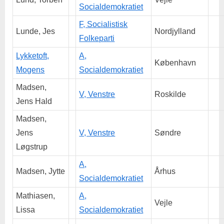
Socialdemokratiet
F, Socialistisk
Lunde, Jes
Nordjylland
Folkeparti
Lykketoft,
A,
København
Mogens
Socialdemokratiet
Madsen,
V, Venstre
Roskilde
Jens Hald
Madsen,
Jens
V, Venstre
Søndre
Løgstrup
A,
Madsen, Jytte
Århus
Socialdemokratiet
Mathiasen,
A,
Vejle
Lissa
Socialdemokratiet