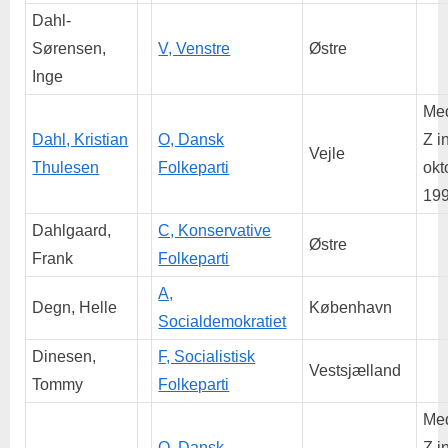
Dahl-
Sørensen,
V, Venstre
Østre
Inge
Me
Dahl, Kristian
O, Dansk
Z in
Vejle
Thulesen
Folkeparti
okt
199
Dahlgaard,
C, Konservative
Østre
Frank
Folkeparti
A,
Degn, Helle
København
Socialdemokratiet
Dinesen,
F, Socialistisk
Vestsjælland
Tommy
Folkeparti
Me
O, Dansk
Z in