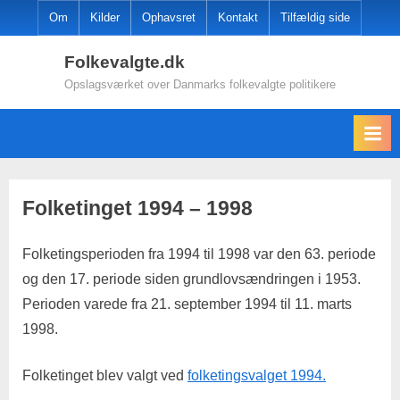
Skip
Om
Kilder
Ophavsret
Kontakt
Tilfældig side
to
Folkevalgte.dk
content
Opslagsværket over Danmarks folkevalgte politikere
Folketinget 1994 – 1998
Folketingsperioden fra 1994 til 1998 var den 63. periode
og den 17. periode siden grundlovsændringen i 1953.
Perioden varede fra 21. september 1994 til 11. marts
1998.
Folketinget blev valgt ved
folketingsvalget 1994.