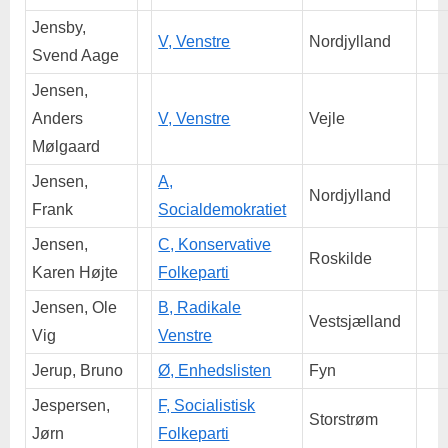
Jensby,
V, Venstre
Nordjylland
Svend Aage
Jensen,
Anders
V, Venstre
Vejle
Mølgaard
Jensen,
A,
Nordjylland
Frank
Socialdemokratiet
Jensen,
C, Konservative
Roskilde
Karen Højte
Folkeparti
Jensen, Ole
B, Radikale
Vestsjælland
Vig
Venstre
Jerup, Bruno
Ø, Enhedslisten
Fyn
Jespersen,
F, Socialistisk
Storstrøm
Jørn
Folkeparti