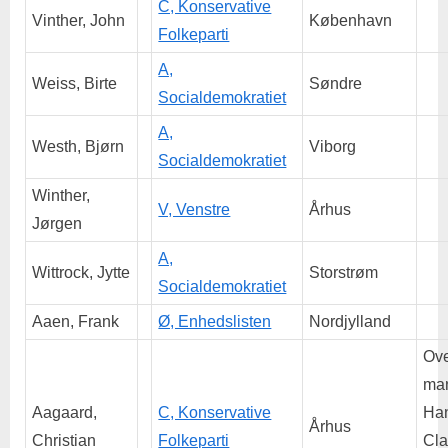
C, Konservative
Vinther, John
København
Folkeparti
A,
Weiss, Birte
Søndre
Socialdemokratiet
A,
Westh, Bjørn
Viborg
Socialdemokratiet
Winther,
V, Venstre
Århus
Jørgen
A,
Wittrock, Jytte
Storstrøm
Socialdemokratiet
Aaen, Frank
Ø, Enhedslisten
Nordjylland
Ove
man
Aagaard,
C, Konservative
Han
Århus
Christian
Folkeparti
Cl