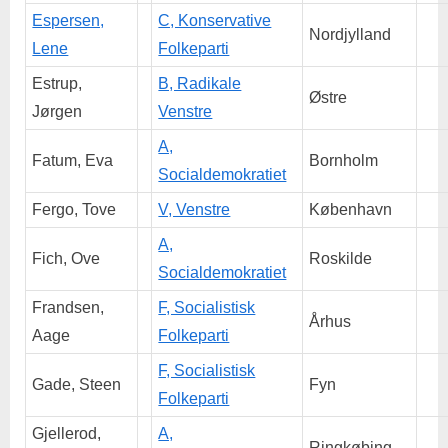
Espersen,
C, Konservative
Nordjylland
Lene
Folkeparti
Estrup,
B, Radikale
Østre
Jørgen
Venstre
A,
Fatum, Eva
Bornholm
Socialdemokratiet
Fergo, Tove
V, Venstre
København
A,
Fich, Ove
Roskilde
Socialdemokratiet
Frandsen,
F, Socialistisk
Århus
Aage
Folkeparti
F, Socialistisk
Gade, Steen
Fyn
Folkeparti
Gjellerod,
A,
Ringkøbing