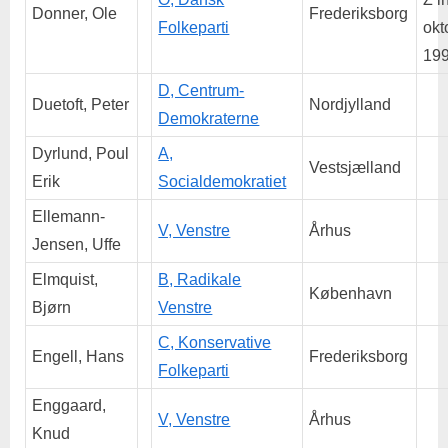
Donner, Ole
Frederiksborg
Folkeparti
okt
199
D, Centrum-
Duetoft, Peter
Nordjylland
Demokraterne
Dyrlund, Poul
A,
Vestsjælland
Erik
Socialdemokratiet
Ellemann-
V, Venstre
Århus
Jensen, Uffe
Elmquist,
B, Radikale
København
Bjørn
Venstre
C, Konservative
Engell, Hans
Frederiksborg
Folkeparti
Enggaard,
V, Venstre
Århus
Knud