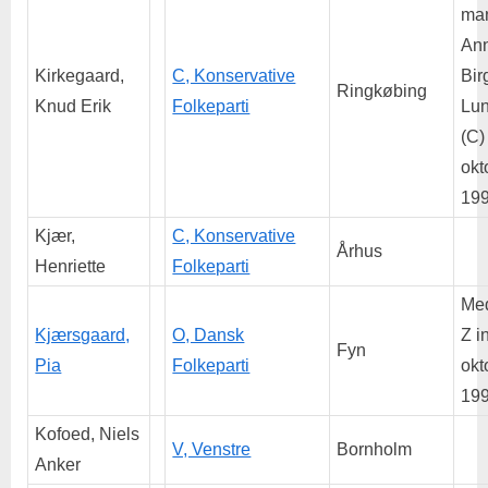
man
An
Kirkegaard,
C, Konservative
Bir
Ringkøbing
Knud Erik
Folkeparti
Lun
(C)
okt
199
Kjær,
C, Konservative
Århus
Henriette
Folkeparti
Me
Kjærsgaard,
O, Dansk
Z in
Fyn
Pia
Folkeparti
okt
199
Kofoed, Niels
V, Venstre
Bornholm
Anker