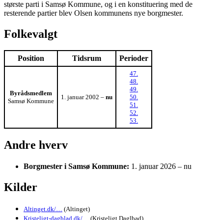
største parti i Samsø Kommune, og i en konstituering med de
resterende partier blev Olsen kommunens nye borgmester.
Folkevalgt
Position
Tidsrum
Perioder
47.
48.
49.
Byrådsmedlem
1. januar 2002 –
nu
50.
Samsø Kommune
51.
52.
53.
Andre hverv
Borgmester i Samsø Kommune:
1. januar 2026 – nu
Kilder
Altinget.dk/…
(Altinget)
Kristeligt-dagblad.dk/…
(Kristeligt Daglbad)