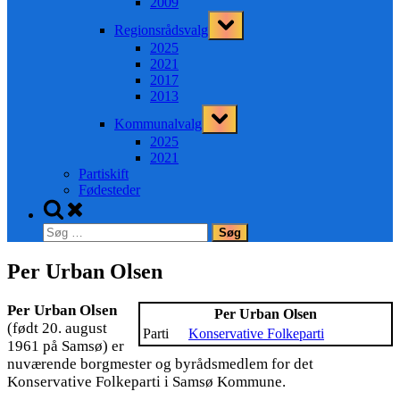
2009
Toggle
Regionsrådsvalg
sub-
menu
2025
2021
2017
2013
Toggle
Kommunalvalg
sub-
menu
2025
2021
Partiskift
Fødesteder
Toggle
search
Søg
form
efter:
Per Urban Olsen
Per Urban Olsen
Per Urban Olsen
(født 20. august
Parti
Konservative Folkeparti
1961 på Samsø) er
nuværende borgmester og byrådsmedlem for det
Konservative Folkeparti i Samsø Kommune.