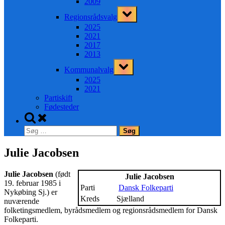
2009
Toggle
Regionsrådsvalg
sub-
menu
2025
2021
2017
2013
Toggle
Kommunalvalg
sub-
menu
2025
2021
Partiskift
Fødesteder
Toggle
search
Søg
form
efter:
Julie Jacobsen
Julie Jacobsen
(født
Julie Jacobsen
19. februar 1985 i
Parti
Dansk Folkeparti
Nykøbing Sj.) er
Kreds
Sjælland
nuværende
folketingsmedlem, byrådsmedlem og regionsrådsmedlem for Dansk
Folkeparti.