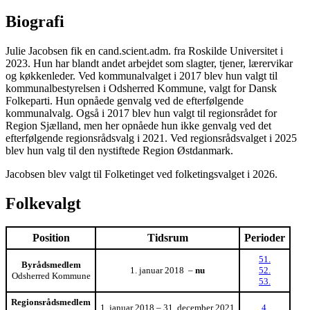
Biografi
Julie Jacobsen fik en cand.scient.adm. fra Roskilde Universitet i
2023. Hun har blandt andet arbejdet som slagter, tjener, lærervikar
og køkkenleder. Ved kommunalvalget i 2017 blev hun valgt til
kommunalbestyrelsen i Odsherred Kommune, valgt for Dansk
Folkeparti. Hun opnåede genvalg ved de efterfølgende
kommunalvalg. Også i 2017 blev hun valgt til regionsrådet for
Region Sjælland, men her opnåede hun ikke genvalg ved det
efterfølgende regionsrådsvalg i 2021. Ved regionsrådsvalget i 2025
blev hun valg til den nystiftede Region Østdanmark.
Jacobsen blev valgt til Folketinget ved folketingsvalget i 2026.
Folkevalgt
Position
Tidsrum
Perioder
51.
Byrådsmedlem
1. januar 2018 –
nu
52.
Odsherred Kommune
53.
Regionsrådsmedlem
1. januar 2018 – 31. december 2021
4.