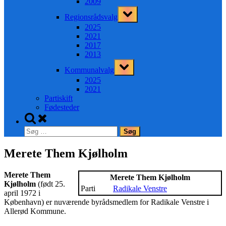
2009
Toggle
Regionsrådsvalg
sub-
menu
2025
2021
2017
2013
Toggle
Kommunalvalg
sub-
menu
2025
2021
Partiskift
Fødesteder
Toggle
search
Søg
form
efter:
Merete Them Kjølholm
Merete Them
Merete Them Kjølholm
Kjølholm
(født 25.
Parti
Radikale Venstre
april 1972 i
København) er nuværende byrådsmedlem for Radikale Venstre i
Allerød Kommune.