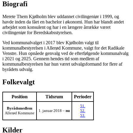
Biografi
Merete Them Kjølholm blev uddannet civilingeniør i 1999, og
havde inden da fået en bachelor i økonomi. Hun har blandt andet
arbejdet som konsulent og har i en længere årrække været
civilingeniør for Beredskabsstyrelsen.
Ved kommunalvalget i 2017 blev Kjølholm valgt til
kommunalbestyrelsen i Allerød Kommune, valgt for det Radikale
Venstre. Hun opnåede genvalg ved de efterfølgende kommunalvalg
i 2021 og 2025. Gennem hendes tid som medlem af
kommunalbestyrelsen har hun været udvalgsformand for flere af
byrådets udvalg.
Folkevalgt
Position
Tidsrum
Perioder
51.
Byrådsmedlem
1. januar 2018 –
nu
52.
Allerød Kommune
53.
Kilder