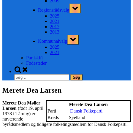
2009
Toggle
Regionsrådsvalg
sub-
menu
2025
2021
2017
2013
Toggle
Kommunalvalg
sub-
menu
2025
2021
Partiskift
Fødesteder
Toggle
search
Søg
form
efter:
Merete Dea Larsen
Merete Dea Møller
Merete Dea Larsen
Larsen
(født 19. april
Parti
Dansk Folkeparti
1978 i Tårnby) er
Kreds
Sjælland
nuværende
byrådsmedlem og tidligere folketingsmedlem for Dansk Folkeparti.