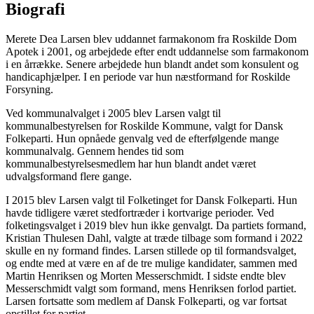
Biografi
Merete Dea Larsen blev uddannet farmakonom fra Roskilde Dom
Apotek i 2001, og arbejdede efter endt uddannelse som farmakonom
i en årrække. Senere arbejdede hun blandt andet som konsulent og
handicaphjælper. I en periode var hun næstformand for Roskilde
Forsyning.
Ved kommunalvalget i 2005 blev Larsen valgt til
kommunalbestyrelsen for Roskilde Kommune, valgt for Dansk
Folkeparti. Hun opnåede genvalg ved de efterfølgende mange
kommunalvalg. Gennem hendes tid som
kommunalbestyrelsesmedlem har hun blandt andet været
udvalgsformand flere gange.
I 2015 blev Larsen valgt til Folketinget for Dansk Folkeparti. Hun
havde tidligere været stedfortræder i kortvarige perioder. Ved
folketingsvalget i 2019 blev hun ikke genvalgt. Da partiets formand,
Kristian Thulesen Dahl, valgte at træde tilbage som formand i 2022
skulle en ny formand findes. Larsen stillede op til formandsvalget,
og endte med at være en af de tre mulige kandidater, sammen med
Martin Henriksen og Morten Messerschmidt. I sidste endte blev
Messerschmidt valgt som formand, mens Henriksen forlod partiet.
Larsen fortsatte som medlem af Dansk Folkeparti, og var fortsat
opstillet for partiet.