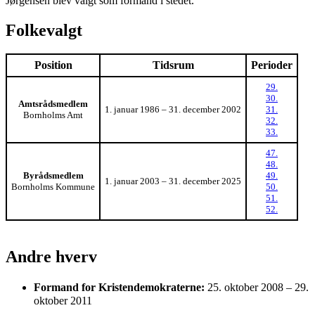
Jørgensen blev valgt som formand i stedet.
Folkevalgt
Position
Tidsrum
Perioder
29.
30.
Amtsrådsmedlem
1. januar 1986 – 31. december 2002
31.
Bornholms Amt
32.
33.
47.
48.
Byrådsmedlem
49.
1. januar 2003 – 31. december 2025
Bornholms Kommune
50.
51.
52.
Andre hverv
Formand for Kristendemokraterne:
25. oktober 2008 – 29.
oktober 2011