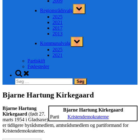
2009
Toggle
Regionsrådsvalg
sub-
menu
2025
2021
2017
2013
Toggle
Kommunalvalg
sub-
menu
2025
2021
Partiskift
Fødesteder
Toggle
search
Søg
form
efter:
Bjarne Hartung Kirkegaard
Bjarne Hartung
Bjarne Hartung Kirkegaard
Kirkegaard
(født 27.
Parti
Kristendemokraterne
marts 1954 i Gladsaxe)
er tidligere byrådsmedlem, amtsrådsmedlem og partiformand for
Kristendemokraterne.