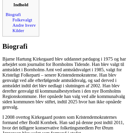
Indhold
Biografi
Folkevalgt
Andre hverv
Kilder
Biografi
Bjarne Hartung Kirkegaard blev uddannet pædagog i 1975 og har
arbejdet som journalist for Bornholms Tidende. Han blev valgt til
amtsrådet i Bornholms Amt ved amtsrådsvalget i 1985, valgt for
Kristeligt Folkeparti – senere Kristendemokraterne. Han blev
genvalgt ved alle efterfølgende amtsrådsvalg, og sad derved i
amtsrådet indtil det blev nedlagt i slutningen af 2002. Han blev
derefter genvalgt til kommunalbestyrelsen i den nye Bornholms
Regionskommune. Her opnåede han valg ved alle kommunalvalg
siden kommunen blev stiftet, indtil 2025 hvor han ikke opnåede
genvalg.
I 2008 overtog Kirkegaard posten som Kristendemokraternes
formand efter Bodil Kornbek. Han sad på denne post indtil 2011,
hvor det tidligere konservative folketingsmedlem Per Ørum