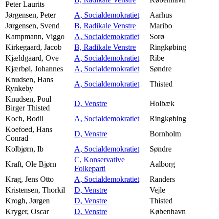
Peter Laurits
Jørgensen, Peter
A, Socialdemokratiet
Aarhus
Jørgensen, Svend
B, Radikale Venstre
Maribo
Kampmann, Viggo
A, Socialdemokratiet
Sorø
Kirkegaard, Jacob
B, Radikale Venstre
Ringkøbing
Kjældgaard, Ove
A, Socialdemokratiet
Ribe
Kjærbøl, Johannes
A, Socialdemokratiet
Søndre
Knudsen, Hans
A, Socialdemokratiet
Thisted
Rynkeby
Knudsen, Poul
D, Venstre
Holbæk
Birger Thisted
Koch, Bodil
A, Socialdemokratiet
Ringkøbing
Koefoed, Hans
D, Venstre
Bornholm
Conrad
Kolbjørn, Ib
A, Socialdemokratiet
Søndre
C, Konservative
Kraft, Ole Bjørn
Aalborg
Folkeparti
Krag, Jens Otto
A, Socialdemokratiet
Randers
Kristensen, Thorkil
D, Venstre
Vejle
Krogh, Jørgen
D, Venstre
Thisted
Kryger, Oscar
D, Venstre
København