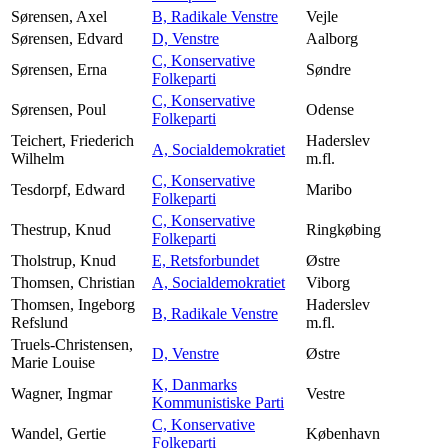
Sørensen, Axel
B, Radikale Venstre
Vejle
Sørensen, Edvard
D, Venstre
Aalborg
C, Konservative
Sørensen, Erna
Søndre
Folkeparti
C, Konservative
Sørensen, Poul
Odense
Folkeparti
Teichert, Friederich
Haderslev
A, Socialdemokratiet
Wilhelm
m.fl.
C, Konservative
Tesdorpf, Edward
Maribo
Folkeparti
C, Konservative
Thestrup, Knud
Ringkøbing
Folkeparti
Tholstrup, Knud
E, Retsforbundet
Østre
Thomsen, Christian
A, Socialdemokratiet
Viborg
Thomsen, Ingeborg
Haderslev
B, Radikale Venstre
Refslund
m.fl.
Truels-Christensen,
D, Venstre
Østre
Marie Louise
K, Danmarks
Wagner, Ingmar
Vestre
Kommunistiske Parti
C, Konservative
Wandel, Gertie
København
Folkeparti