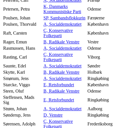
Petersen, Carl
A, Socialdemokratiet
Præstø
K, Danmarks
Petersen, Petra
Odense
Kommunistiske Parti
Poulsen, Johan
SP, Sambandsflokkurin
Færøerne
Poulsen, Thorvald
A, Socialdemokratiet
København
C, Konservative
Raft, Carsten
København
Folkeparti
Rager, Emun
B, Radikale Venstre
Vestre
Rasmussen, Hans
A, Socialdemokratiet
Odense
C, Konservative
Rasting, Carl
Viborg
Folkeparti
Saunte, Edel
A, Socialdemokratiet
Søndre
Skytte, Karl
B, Radikale Venstre
Holbæk
Smørum, Jens
A, Socialdemokratiet
Ringkøbing
Starcke, Viggo
E, Retsforbundet
København
Steen, Oluf
B, Radikale Venstre
Odense
Steffensen, Mads
E, Retsforbundet
Ringkøbing
Sig
Strøm, Johan
A, Socialdemokratiet
Aalborg
Sønderup, Jens
D, Venstre
Ringkøbing
C, Konservative
Sørensen, Adolph
Frederiksborg
Folkeparti