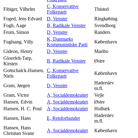
C, Konservative
Fibiger, Vilhelm
Thisted
Folkeparti
Foged, Jens Edvard
D, Venstre
Ringkøbing
Fogh, Aage
B, Radikale Venstre
Svendborg
From, Simon
D, Venstre
Randers
K, Danmarks
Fuglsang, Villy
København
Kommunistiske Parti
Gideon, Henry
D, Venstre
Maribo
Gloerfelt-Tarp,
B, Radikale Venstre
Østre
Kirsten
Gottschalck-Hansen,
C, Konservative
København
Niels
Folkeparti
Haderslev
Gram, Jørgen
D, Venstre
m.fl.
Gram, Victor
A, Socialdemokratiet
Vejle
Hansen, Edvin
A, Socialdemokratiet
Østre
Hansen, H. C. Poul
A, Socialdemokratiet
Holbæk
Haderslev
Hansen, Hans
E, Retsforbundet
m.fl.
Hansen, Hans
A, Socialdemokratiet
København
Christian Svane