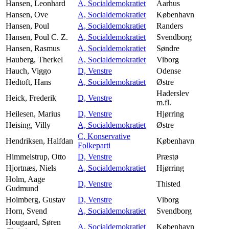
Hansen, Leonhard
A, Socialdemokratiet
Aarhus
Hansen, Ove
A, Socialdemokratiet
København
Hansen, Poul
A, Socialdemokratiet
Randers
Hansen, Poul C. Z.
A, Socialdemokratiet
Svendborg
Hansen, Rasmus
A, Socialdemokratiet
Søndre
Hauberg, Therkel
A, Socialdemokratiet
Viborg
Hauch, Viggo
D, Venstre
Odense
Hedtoft, Hans
A, Socialdemokratiet
Østre
Haderslev
Heick, Frederik
D, Venstre
m.fl.
Heilesen, Marius
D, Venstre
Hjørring
Heising, Villy
A, Socialdemokratiet
Østre
C, Konservative
Hendriksen, Halfdan
København
Folkeparti
Himmelstrup, Otto
D, Venstre
Præstø
Hjortnæs, Niels
A, Socialdemokratiet
Hjørring
Holm, Aage
D, Venstre
Thisted
Gudmund
Holmberg, Gustav
D, Venstre
Viborg
Horn, Svend
A, Socialdemokratiet
Svendborg
Hougaard, Søren
A, Socialdemokratiet
København