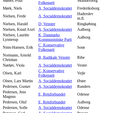
Møller, Poul
Skanderborg
Folkeparti
Mørk, Niels
A, Socialdemokratiet
Frederiksborg
Haderslev
Nielsen, Frede
A, Socialdemokratiet
m.fl.
Nielsen, Harald
D, Venstre
Ringkøbing
Nielsen, Knud Axel
A, Socialdemokratiet
Aalborg
Nielsen, Lauritis
K, Danmarks
Aalborg
Lynnerup
Kommunistiske Parti
C, Konservative
Ninn-Hansen, Erik
Sorø
Folkeparti
Normann, Arnold
B, Radikale Venstre
Ribe
Christian
Nørløv, Viola
A, Socialdemokratiet
Vestre
C, Konservative
Olsen, Karl
Vejle
Folkeparti
Olsen, Lars Martin
A, Socialdemokratiet
Østre
Pedersen, Gustav
A, Socialdemokratiet
Randers
Pedersen, Jens
E, Retsforbundet
Odense
Magnus
Pedersen, Oluf
E, Retsforbundet
Aalborg
Pedersen, Sofie
A, Socialdemokratiet
Odense