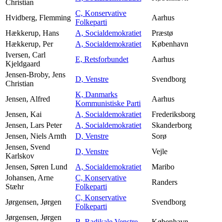
Christian
C, Konservative
Hvidberg, Flemming
Aarhus
Folkeparti
Hækkerup, Hans
A, Socialdemokratiet
Præstø
Hækkerup, Per
A, Socialdemokratiet
København
Iversen, Carl
E, Retsforbundet
Aarhus
Kjeldgaard
Jensen-Broby, Jens
D, Venstre
Svendborg
Christian
K, Danmarks
Jensen, Alfred
Aarhus
Kommunistiske Parti
Jensen, Kai
A, Socialdemokratiet
Frederiksborg
Jensen, Lars Peter
A, Socialdemokratiet
Skanderborg
Jensen, Niels Arnth
D, Venstre
Sorø
Jensen, Svend
D, Venstre
Vejle
Karlskov
Jensen, Søren Lund
A, Socialdemokratiet
Maribo
Johansen, Arne
C, Konservative
Randers
Stæhr
Folkeparti
C, Konservative
Jørgensen, Jørgen
Svendborg
Folkeparti
Jørgensen, Jørgen
B, Radikale Venstre
København