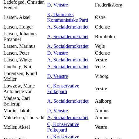
Ladefoged, Christian
D, Venstre
Frederiksborg
Frederik
K, Danmarks
Larsen, Aksel
Østre
Kommunistiske Parti
Larsen, Holger
A, Socialdemokratiet
Odense
Larsen, Johannes
A, Socialdemokratiet
Bornholm
Emanuel
Larsen, Marinus
A, Socialdemokratiet
Vejle
Larsen, Peter
D, Venstre
Odense
Larsen, Wiggo
A, Socialdemokratiet
Vestre
Lindberg, Kai
A, Socialdemokratiet
Vejle
Lorentzen, Knud
D, Venstre
Viborg
Møller
Lowzow, Marie
C, Konservative
Vestre
Antoinette von
Folkeparti
Madsen, Carl
A, Socialdemokratiet
Aalborg
Bollerup
Martin, Jakob
D, Venstre
Aarhus
Mikkelsen, Thorvald
A, Socialdemokratiet
Aarhus
C, Konservative
Møller, Aksel
Vestre
Folkeparti
C, Konservative