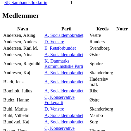
SP, Sambandsflokkurin
1
Medlemmer
Navn
Parti
Kreds
Noter
Andersen, Alsing
A, Socialdemokratiet
Vestre
Andersen, Anders
D, Venstre
Randers
Andersen, Karl M.
E, Retsforbundet
Svendborg
Andersen, Nina
A, Socialdemokratiet
Østre
K, Danmarks
Andersen, Ragnhild
Søndre
Kommunistiske Parti
Andresen, Kaj
A, Socialdemokratiet
Skanderborg
Haderslev
Bladt, Jens
A, Socialdemokratiet
m.fl.
Bomholt, Julius
A, Socialdemokratiet
Ribe
C, Konservative
Budtz, Hanne
Østre
Folkeparti
Buhl, Marius
D, Venstre
Skanderborg
Buhl, Vilhelm
A, Socialdemokratiet
Maribo
Bundvad, Kaj
A, Socialdemokratiet
Sorø
C, Konservative
Baagø, Hans
Hjørring