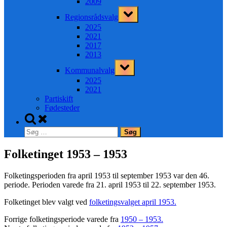
2009
Toggle
Regionsrådsvalg
sub-
menu
2025
2021
2017
2013
Toggle
Kommunalvalg
sub-
menu
2025
2021
Partiskift
Fødesteder
Toggle
search
Søg
form
efter:
Folketinget 1953 – 1953
Folketingsperioden fra april 1953 til september 1953 var den 46.
periode. Perioden varede fra 21. april 1953 til 22. september 1953.
Folketinget blev valgt ved
folketingsvalget april 1953.
Forrige folketingsperiode varede fra
1950 – 1953.