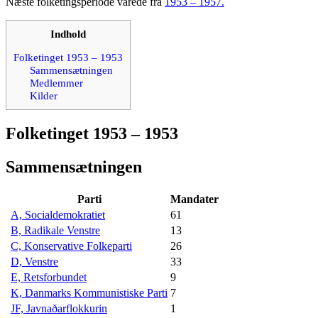
Næste folketingsperiode varede fra
1953 – 1957.
Indhold
Folketinget 1953 – 1953
Sammensætningen
Medlemmer
Kilder
Folketinget 1953 – 1953
Sammensætningen
Parti
Mandater
A, Socialdemokratiet
61
B, Radikale Venstre
13
C, Konservative Folkeparti
26
D, Venstre
33
E, Retsforbundet
9
K, Danmarks Kommunistiske Parti
7
JF, Javnaðarflokkurin
1