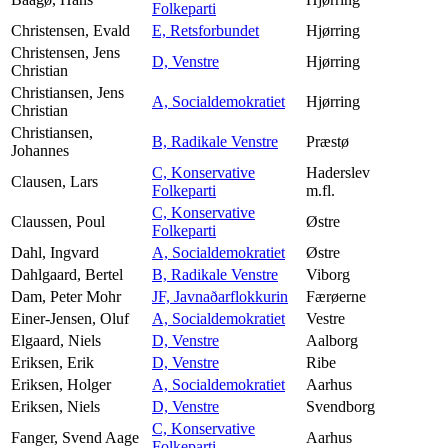
Folkeparti
Christensen, Evald
E, Retsforbundet
Hjørring
Christensen, Jens
D, Venstre
Hjørring
Christian
Christiansen, Jens
A, Socialdemokratiet
Hjørring
Christian
Christiansen,
B, Radikale Venstre
Præstø
Johannes
C, Konservative
Haderslev
Clausen, Lars
Folkeparti
m.fl.
C, Konservative
Claussen, Poul
Østre
Folkeparti
Dahl, Ingvard
A, Socialdemokratiet
Østre
Dahlgaard, Bertel
B, Radikale Venstre
Viborg
Dam, Peter Mohr
JF, Javnaðarflokkurin
Færøerne
Einer-Jensen, Oluf
A, Socialdemokratiet
Vestre
Elgaard, Niels
D, Venstre
Aalborg
Eriksen, Erik
D, Venstre
Ribe
Eriksen, Holger
A, Socialdemokratiet
Aarhus
Eriksen, Niels
D, Venstre
Svendborg
C, Konservative
Fanger, Svend Aage
Aarhus
Folkeparti