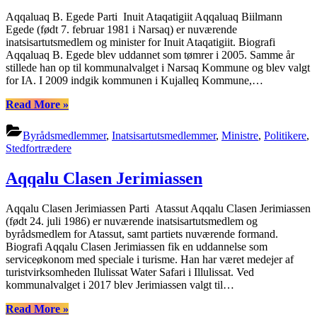
Aqqaluaq B. Egede Parti Inuit Ataqatigiit Aqqaluaq Biilmann
Egede (født 7. februar 1981 i Narsaq) er nuværende
inatsisartutsmedlem og minister for Inuit Ataqatigiit. Biografi
Aqqaluaq B. Egede blev uddannet som tømrer i 2005. Samme år
stillede han op til kommunalvalget i Narsaq Kommune og blev valgt
for IA. I 2009 indgik kommunen i Kujalleq Kommune,…
“Aqqaluaq
Read More
»
B.
Egede”
Byrådsmedlemmer
,
Inatsisartutsmedlemmer
,
Ministre
,
Politikere
,
Stedfortrædere
Aqqalu Clasen Jerimiassen
Aqqalu Clasen Jerimiassen Parti Atassut Aqqalu Clasen Jerimiassen
(født 24. juli 1986) er nuværende inatsisartutsmedlem og
byrådsmedlem for Atassut, samt partiets nuværende formand.
Biografi Aqqalu Clasen Jerimiassen fik en uddannelse som
serviceøkonom med speciale i turisme. Han har været medejer af
turistvirksomheden Ilulissat Water Safari i Illulissat. Ved
kommunalvalget i 2017 blev Jerimiassen valgt til…
“Aqqalu
Read More
»