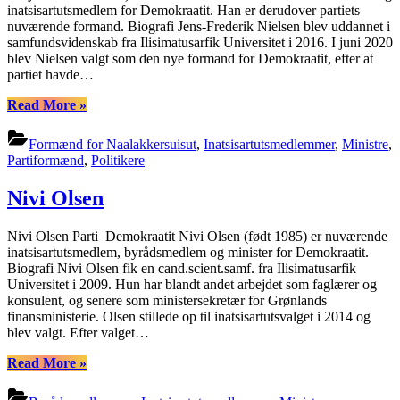
inatsisartutsmedlem for Demokraatit. Han er derudover partiets
nuværende formand. Biografi Jens-Frederik Nielsen blev uddannet i
samfundsvidenskab fra Ilisimatusarfik Universitet i 2016. I juni 2020
blev Nielsen valgt som den nye formand for Demokraatit, efter at
partiet havde…
“Jens-
Read More
»
Frederik
Nielsen”
Formænd for Naalakkersuisut
,
Inatsisartutsmedlemmer
,
Ministre
,
Partiformænd
,
Politikere
Nivi Olsen
Nivi Olsen Parti Demokraatit Nivi Olsen (født 1985) er nuværende
inatsisartutsmedlem, byrådsmedlem og minister for Demokraatit.
Biografi Nivi Olsen fik en cand.scient.samf. fra Ilisimatusarfik
Universitet i 2009. Hun har blandt andet arbejdet som faglærer og
konsulent, og senere som ministersekretær for Grønlands
finansministerie. Olsen stillede op til inatsisartutsvalget i 2014 og
blev valgt. Efter valget…
“Nivi
Read More
»
Olsen”