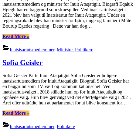
inatsisartutsmedlem og minister for Inuit Ataqatigiit. Biografi Eqaluk
Høegh har en baggrund som skuespiller. Ved inatsisartutsvalget i
2021 blev han valgt til Inatsisartut for Inuit Ataqatigiit. Under en
regeringsrokade blev han minister for børn, unge og familier i Múte
Bourup Egedes regering . Dette var han dog…
“Eqaluk
Read More
»
Høegh”
Inatsisartutsmedlemmer
,
Ministre
,
Politikere
Sofia Geisler
Sofia Geisler Parti Inuit Ataqatigiit Sofia Geisler er tidligere
inatsisartutsmedlem for Inuit Ataqatigiit. Biografi Sofia Geisler har
en baggrund som TV-vært og kommunikationschef. Ved
inatsisartutsvalget i 2018 stillede hun op for Inuit Ataqatigiit og
opnåede valg. Hun blev genvalgt ved det efterfølgende valg i 2021.
Året efter udtrådte hun at parlamentet for at blive konsulent for…
“Sofia
Read More
»
Geisler”
Inatsisartutsmedlemmer
,
Politikere