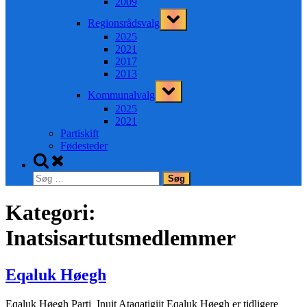
2009
Toggle
Regionsrådsvalg
sub-
menu
2025
2021
2017
2013
Toggle
Kommunalvalg
sub-
menu
2025
2021
Partiskift
Fødesteder
Toggle
search
Søg
form
efter:
Kategori:
Inatsisartutsmedlemmer
Eqaluk Høegh
Eqaluk Høegh Parti Inuit Ataqatigiit Eqaluk Høegh er tidligere