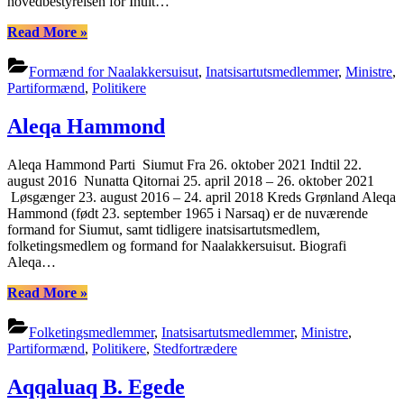
hovedbestyrelsen for Inuit…
“Múte
Read More
»
Bourup
Egede”
Formænd for Naalakkersuisut
,
Inatsisartutsmedlemmer
,
Ministre
,
Partiformænd
,
Politikere
Aleqa Hammond
Aleqa Hammond Parti Siumut Fra 26. oktober 2021 Indtil 22.
august 2016 Nunatta Qitornai 25. april 2018 – 26. oktober 2021
Løsgænger 23. august 2016 – 24. april 2018 Kreds Grønland Aleqa
Hammond (født 23. september 1965 i Narsaq) er de nuværende
formand for Siumut, samt tidligere inatsisartutsmedlem,
folketingsmedlem og formand for Naalakkersuisut. Biografi
Aleqa…
“Aleqa
Read More
»
Hammond”
Folketingsmedlemmer
,
Inatsisartutsmedlemmer
,
Ministre
,
Partiformænd
,
Politikere
,
Stedfortrædere
Aqqaluaq B. Egede