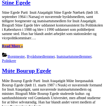
Stine Egede
Stine Egede Parti Inuit Ataqatigiit Stine Egede Nørbæk (født 18.
september 1964 i Narsaq) er nuværende byrådsmedlem, samt
tidligere borgmester og inatsisartutsmedlem for Inuit Ataqatigiit.
Biografi Stine Egede blev uddannet kontorsassistent fra Politiskolen
i København i 1988 og blev i 1990 uddannet som politibetjent
samme sted. Hun har blandt andet arbejdet som stationsleder og
vicepolitikommisær….
“Stine
Read More
»
Egede”
Borgmestre
,
Byrådsmedlemmer
,
Inatsisartutsmedlemmer
,
Politikere
Múte Bourup Egede
Múte Bourup Egede Parti Inuit Ataqatigiit Múte Inequnaaluk
Bourup Egede (født 11. marts 1987 i Nuuk) er nuværende formand
for Inuit Ataqatigiit, samt nuværende inatsisartutsmedlem og
minister. Biografi Múte Bourup Egede studerede kultur- og
samfundshistorie ved Grønlands Universitet, men afbrød studierne
for at blive selvstændig. Han har blandt andet været medlem af