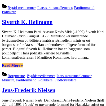
Clasen
Jerimiassen”
Byrådsmedlemmer
,
Inatsisartutsmedlemmer
,
Partiformænd
,
Politikere
Siverth K. Heilmann
Siverth K. Heilmann Parti Atassut Kreds Midt (–1999) Siverth Karl
Heilmann (født 8. august 1953 i Maniitsoq) er nuværende
byrådsmedlem og tidligere inatsisartutsmedlem, minister og
borgmester for Atassut. Han er derudover tidligere formand for
partiet. Biografi Siverth K. Heilmann har en baggrund som
politibetjent. Hans politiske karriere begyndte i
kommunalbestyrelsen i Maniitsoq Kommune, hvortil han…
“Siverth
Read More
»
K.
Heilmann”
Borgmestre
,
Byrådsmedlemmer
,
Inatsisartutsmedlemmer
,
Ministre
,
Partiformænd
,
Politikere
,
Stedfortrædere
Jens-Frederik Nielsen
Jens-Frederik Nielsen Parti Demokraatit Jens-Frederik Nielsen (født
22. juni 1991 i Nuuk) er nuværende formand for Naalakkersuisut og