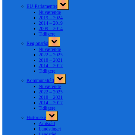
Toggle
EU-Parlamentet
sub-
menu
Nuværende
2019 – 2024
2014 – 2019
2009 – 2014
Tidligere
Toggle
Regionsråd
sub-
menu
Nuværende
2022 – 2025
2018 – 2021
2014 – 2017
Tidligere
Toggle
Kommunalråd
sub-
menu
Nuværende
2022 – 2025
2018 – 2021
2014 – 2017
Tidligere
Toggle
Historiske
sub-
menu
Amtsråd
Landstinget
Landsråd