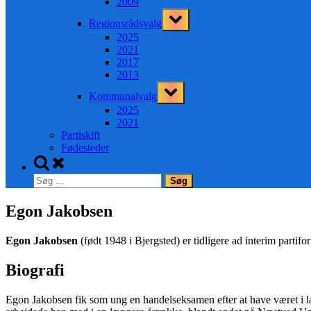
2009
Toggle
Regionsrådsvalg
sub-
menu
2025
2021
2017
2013
Toggle
Kommunalvalg
sub-
menu
2025
2021
Partiskift
Fødesteder
Toggle
search
Søg
form
efter:
Egon Jakobsen
Egon Jakobsen
(født 1948 i Bjergsted) er tidligere ad interim parti
Biografi
Egon Jakobsen fik som ung en handelseksamen efter at have været i l