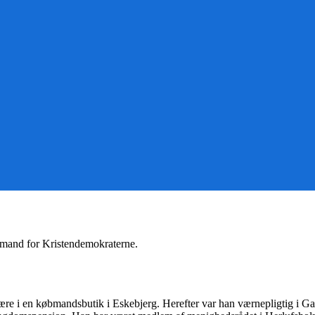
formand for Kristendemokraterne.
ære i en købmandsbutik i Eskebjerg. Herefter var han værnepligtig i G