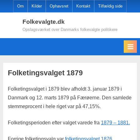
Skip
Om
Kilder
Ophavsret
Kontakt
Tilfældig side
to
Folkevalgte.dk
content
Opslagsværket over Danmarks folkevalgte politikere
Folketingsvalget 1879
Folketingsvalget i 1879 blev afholdt
3. januar 1879
i
Danmark og
12. marts 1879
på Færøerne. Den samlede
stemmeprocent i hele riget var på 47,15%.
Folketingsperioden efter valget varede fra
1879 – 1881.
Forrige folketingsvalg var
folketingsvalget 1876.