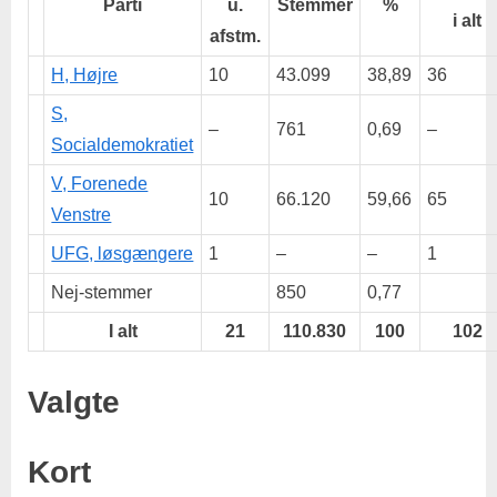
Parti
u.
Stemmer
%
i alt
afstm.
H, Højre
10
43.099
38,89
36
S,
–
761
0,69
–
Socialdemokratiet
V, Forenede
10
66.120
59,66
65
Venstre
UFG, løsgængere
1
–
–
1
Nej-stemmer
850
0,77
I alt
21
110.830
100
102
Valgte
Kort