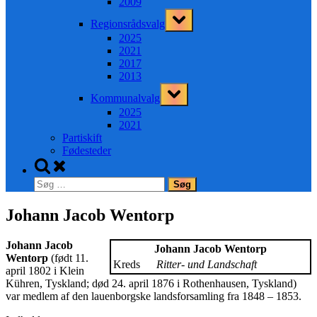
2009
Toggle
Regionsrådsvalg
sub-
menu
2025
2021
2017
2013
Toggle
Kommunalvalg
sub-
menu
2025
2021
Partiskift
Fødesteder
Toggle
search
Søg
form
efter:
Johann Jacob Wentorp
Johann Jacob
Johann Jacob Wentorp
Wentorp
(født 11.
Kreds
Ritter- und Landschaft
april 1802 i Klein
Kühren, Tyskland; død 24. april 1876 i Rothenhausen, Tyskland)
var medlem af den lauenborgske landsforsamling fra 1848 – 1853.