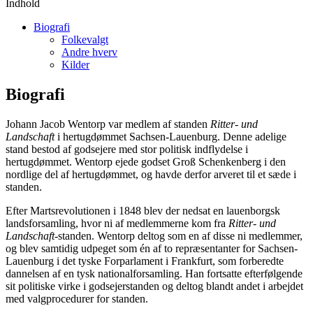
Indhold
Biografi
Folkevalgt
Andre hverv
Kilder
Biografi
Johann Jacob Wentorp var medlem af standen
Ritter- und
Landschaft
i hertugdømmet Sachsen-Lauenburg. Denne adelige
stand bestod af godsejere med stor politisk indflydelse i
hertugdømmet. Wentorp ejede godset Groß Schenkenberg i den
nordlige del af hertugdømmet, og havde derfor arveret til et sæde i
standen.
Efter Martsrevolutionen i 1848 blev der nedsat en lauenborgsk
landsforsamling, hvor ni af medlemmerne kom fra
Ritter- und
Landschaft
-standen. Wentorp deltog som en af disse ni medlemmer,
og blev samtidig udpeget som én af to repræsentanter for Sachsen-
Lauenburg i det tyske Forparlament i Frankfurt, som forberedte
dannelsen af en tysk nationalforsamling. Han fortsatte efterfølgende
sit politiske virke i godsejerstanden og deltog blandt andet i arbejdet
med valgprocedurer for standen.