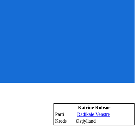
Katrine Robsøe
Parti
Radikale Venstre
Kreds
Østjylland