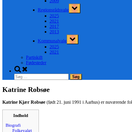
2009
Toggle
Regionsrådsvalg
sub-
menu
2025
2021
2017
2013
Toggle
Kommunalvalg
sub-
menu
2025
2021
Partiskift
Fødesteder
Toggle
search
Søg
form
efter:
Katrine Robsøe
Katrine Kjær Robsøe
(født 21. juni 1991 i Aarhus) er nuværende fo
Indhold
Biografi
Folkevalgt