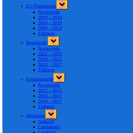
Toggle
EU-Parlamentet
sub-
menu
Nuværende
2019 – 2024
2014 – 2019
2009 – 2014
Tidligere
Toggle
Regionsråd
sub-
menu
Nuværende
2022 – 2025
2018 – 2021
2014 – 2017
Tidligere
Toggle
Kommunalråd
sub-
menu
Nuværende
2022 – 2025
2018 – 2021
2014 – 2017
Tidligere
Toggle
Historiske
sub-
menu
Amtsråd
Landstinget
Landsråd