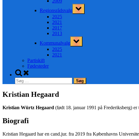
2009
Toggle
Regionsrådsvalg
sub-
menu
2025
2021
2017
2013
Toggle
Kommunalvalg
sub-
menu
2025
2021
Partiskift
Fødesteder
Toggle
search
Søg
form
efter:
Kristian Hegaard
Kristian Würtz Hegaard
(født 18. januar 1991 på Frederiksberg) er 
Biografi
Kristian Hegaard har en cand.jur. fra 2019 fra Københavns Universite