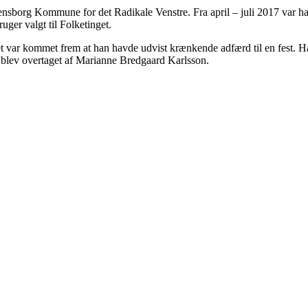
sborg Kommune for det Radikale Venstre. Fra april – juli 2017 var han 
uger valgt til Folketinget.
det var kommet frem at han havde udvist krænkende adfærd til en fest.
blev overtaget af Marianne Bredgaard Karlsson.